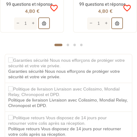
99 questions et réponses sur le Coran - volume 01 - Khalil Temmar - Le Relais
99 questions et réponses sur le Coran Vol 02 - Khalil Temmar - Le Relais
favorite_border
favorite_border
4,80 €
4,80 €
Garanties sécurité Nous nous efforçons de protéger votre
sécurité et votre vie privée.
Politique de livraison Livraison avec Colissimo, Mondial Relay,
Chronopost et DPD.
Politique retours Vous disposez de 14 jours pour retourner
votre colis après sa réception.