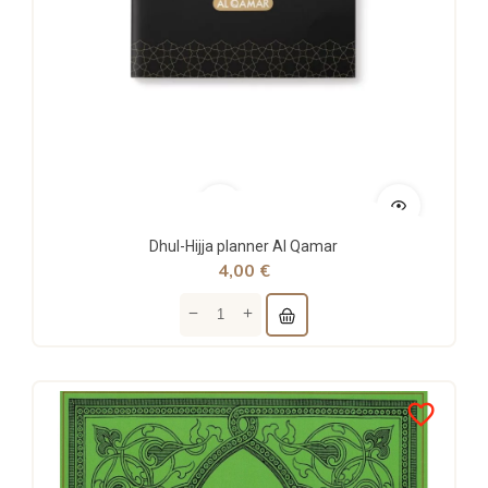
Dhul-Hijja planner Al Qamar
4,00 €
favorite_border