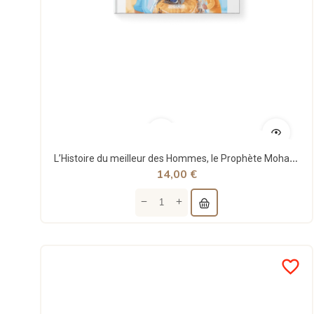
L’Histoire du meilleur des Hommes, le Prophète Mohammad ﷺ - Tome 1 - Al Qamar
14,00 €
favorite_border