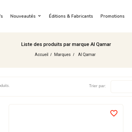
fs
Nouveautés
Éditions & Fabricants
Promotions
Liste des produits par marque Al Qamar
Accueil
Marques
Al Qamar
oduits.
Trier par:
favorite_border