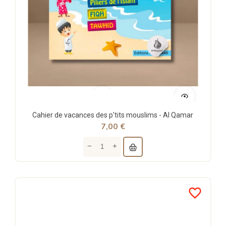
Cahier de vacances des p'tits mouslims - Al Qamar
7,00 €
favorite_border