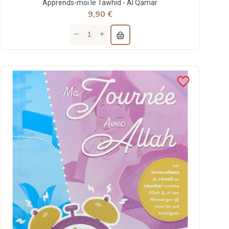
Apprends-moi le Tawhid - Al Qamar
9,90 €
favorite_border