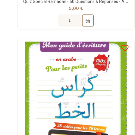
Quiz Spécial Ramadan - 50 Questions & Réponses - Al Qamar
5,00 €
favorite_border