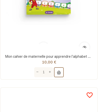
Mon cahier de maternelle pour apprendre l'alphabet arabe - niveau 1 - al Qamar
10,00 €
favorite_border