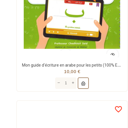
Mon guide d'écriture en arabe pour les petits (100% Effaçable) - Chadhouli Said - Al Qamar
10,00 €
favorite_border