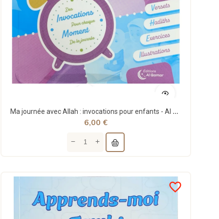
Ma journée avec Allah : invocations pour enfants - Al Qamar
6,00 €
favorite_border