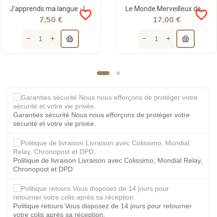
J'apprends ma langue - les lettres arabes / الحروف العربية - al hadith
Le Monde Merveilleux des Houroufs - Lire l'arabe devient un jeu d'enfant
favorite_border
favorite_border
7,50 €
17,00 €
Garanties sécurité Nous nous efforçons de protéger votre
sécurité et votre vie privée.
Politique de livraison Livraison avec Colissimo, Mondial Relay,
Chronopost et DPD.
Politique retours Vous disposez de 14 jours pour retourner
votre colis après sa réception.