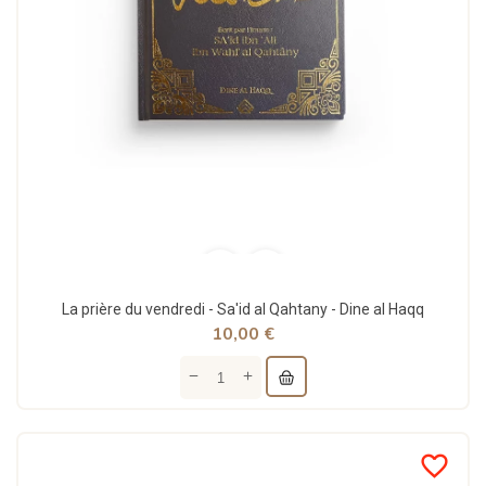
La prière du vendredi - Sa'id al Qahtany - Dine al Haqq
10,00 €
favorite_border