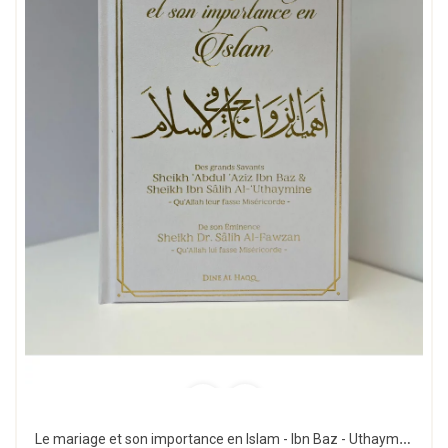
Le mariage et son importance en Islam - Ibn Baz - Uthayman - Fawzan - Dine al Haqq