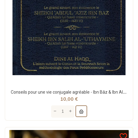
Conseils pour une vie conjugale agréable - Ibn Bâz & Ibn Al-'Uthaymîne - Dine Al Haqq
10,00 €
favorite_border