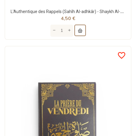
L'Authentique des Rappels (Sahîh Al-adhkâr) - Shaykh Al-Albânî - Dine Al Haqq
4,50 €
favorite_border