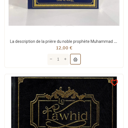
La description de la prière du noble prophète Muhammad - Taqi ud-Din al-Hilali - Dine Al Haqq
12,00 €
favorite_border