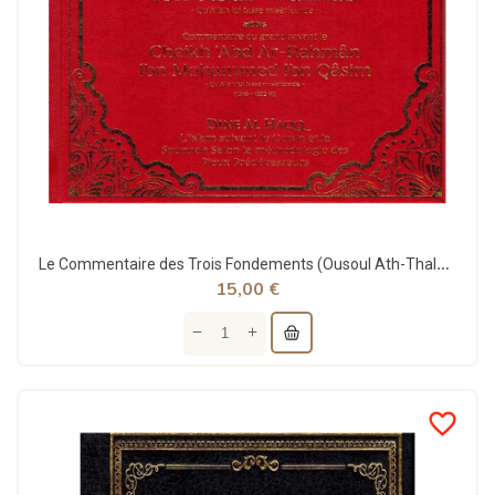
Le Commentaire des Trois Fondements (Ousoul Ath-Thalatha) - Ibn Qâsim - Dine Al Haqq
15,00 €
favorite_border