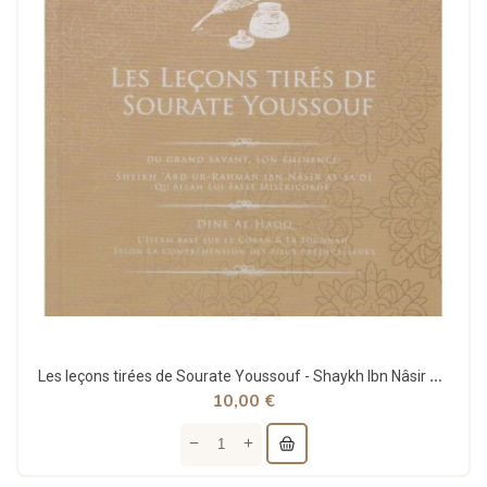
Les leçons tirées de Sourate Youssouf - Shaykh Ibn Nâsir As-Sa'di - Dine al Haqq
10,00 €