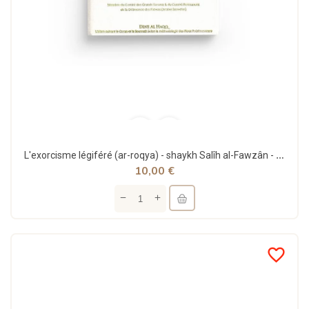
L'exorcisme légiféré (ar-roqya) - shaykh Salîh al-Fawzân - Dine al Haqq
10,00 €
favorite_border