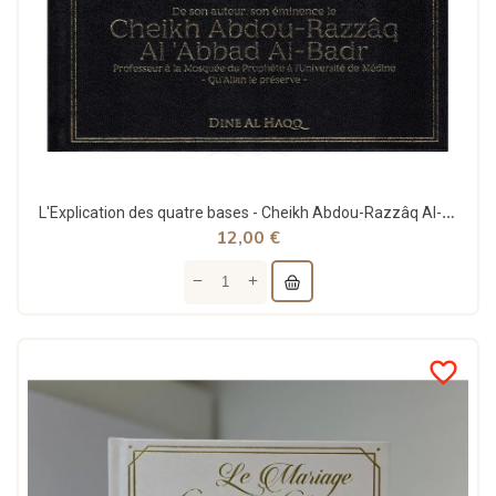
L'Explication des quatre bases - Cheikh Abdou-Razzâq Al-Abbad Al-Badr - Dine Al-Haqq
12,00 €
favorite_border