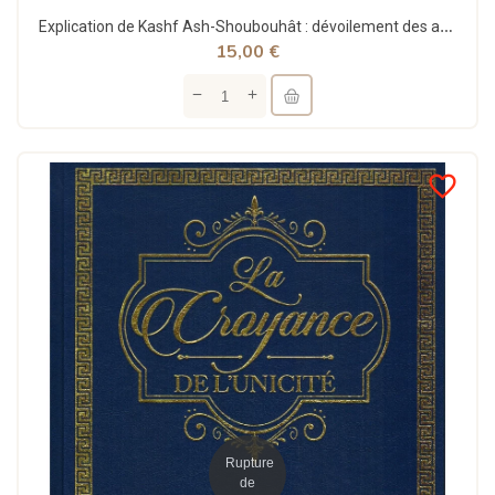
Explication de Kashf Ash-Shoubouhât : dévoilement des ambiguïtés - cheikh al Fawzan - dine al Haqq
15,00 €
favorite_border
Rupture
de