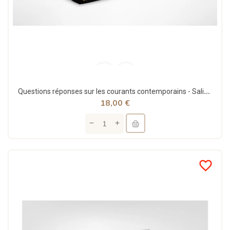
Questions réponses sur les courants contemporains - Salih Ibn Fawzan - Dine Al Haqq
18,00 €
favorite_border