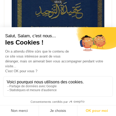
stock
La Croyance de l'Unicité - Shaykh Sâlih Al-Fawzân - Dine Al Haqq
14,90 €
Voir la suite