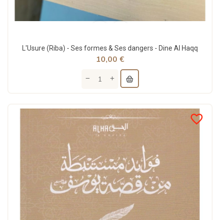
L'Usure (Riba) - Ses formes & Ses dangers - Dine Al Haqq
10,00 €
favorite_border