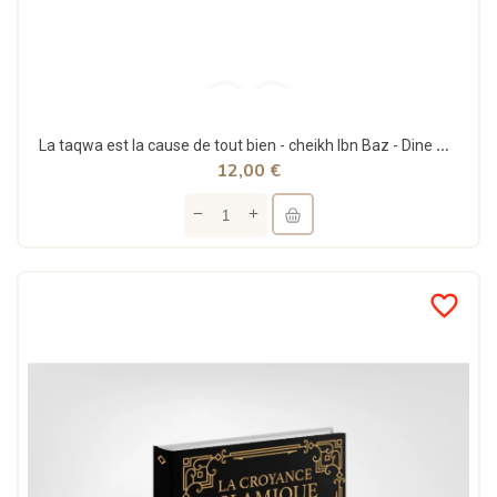
La taqwa est la cause de tout bien - cheikh Ibn Baz - Dine Al Haqq
12,00 €
favorite_border