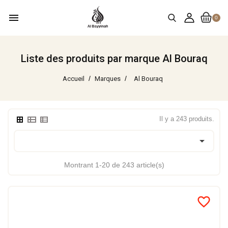
menu
0
Liste des produits par marque Al Bouraq
Accueil
Marques
Al Bouraq
Il y a 243 produits.

Montrant 1-20 de 243 article(s)
favorite_border