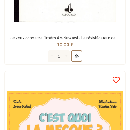
Je veux connaître l'Imâm An-Nawawî - Le révivificateur de la Religion - Abû Zakariyyâ Al-Hussaynî
10,00 €
favorite_border