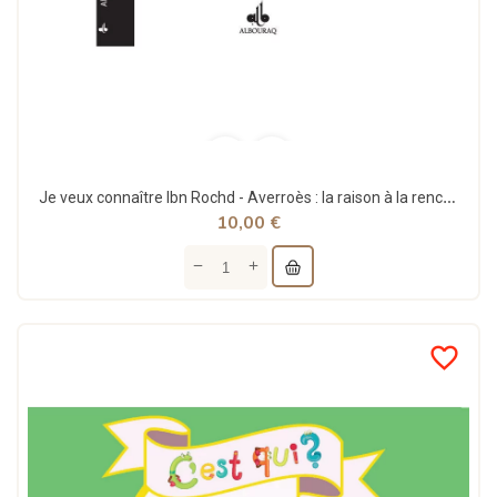
Je veux connaître Ibn Rochd - Averroès : la raison à la rencontre de la foi - Abderrahim...
10,00 €
favorite_border