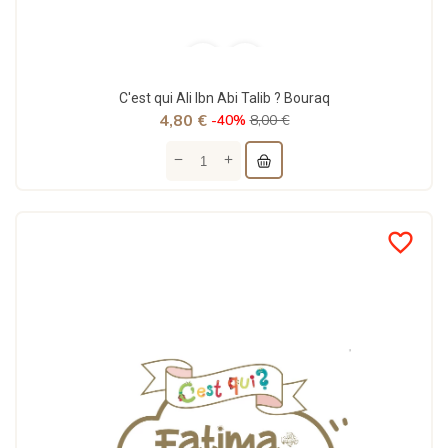
C'est qui Ali Ibn Abi Talib ? Bouraq
4,80 €
-40%
8,00 €
favorite_border