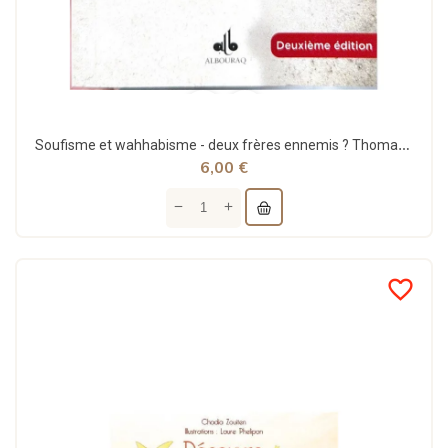
Soufisme et wahhabisme - deux frères ennemis ? Thomas Sibille - al Bouraq
6,00 €
favorite_border