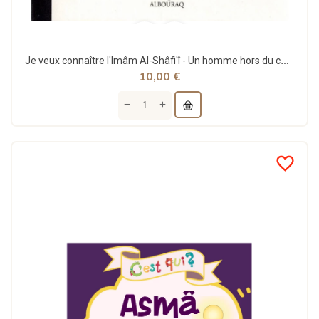
Je veux connaître l'Imâm Al-Shâfi'î - Un homme hors du commun - Abû Zakariyya Al-Hussaynî
10,00 €
favorite_border