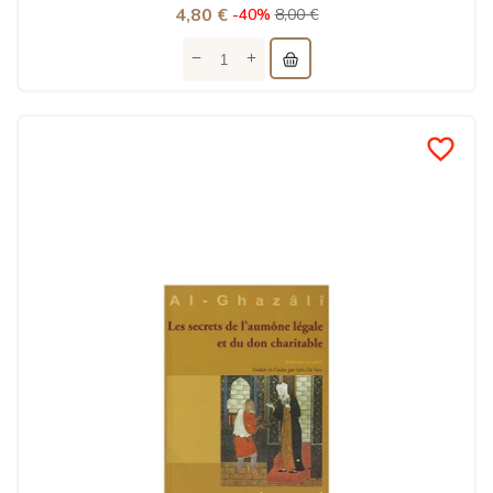
4,80 €
-40%
8,00 €
favorite_border