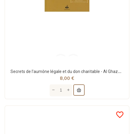
Secrets de l'aumône légale et du don charitable - Al Ghazali - Bouraq (E66)
8,00 €
favorite_border