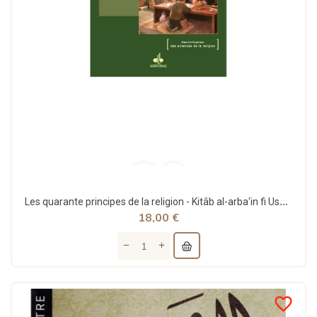
Les quarante principes de la religion - Kitâb al-arba‘in fi Usûl ad-Dîn - Al-Ghazali - Bouraq (E47)
18,00 €
favorite_border