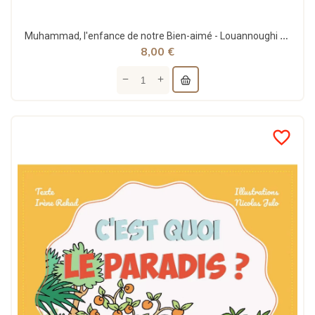
Muhammad, l'enfance de notre Bien-aimé - Louannoughi Lynda - Bouraq
8,00 €
favorite_border