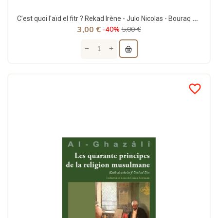
C’est quoi l'aïd el fitr ? Rekad Irène - Julo Nicolas - Bouraq Jeunesse
3,00 €
-40%
5,00 €
favorite_border