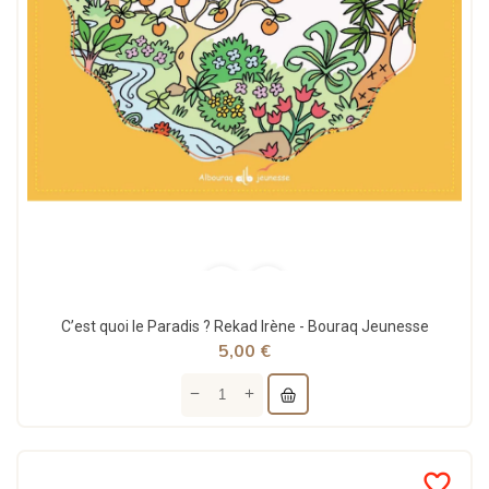
C’est quoi le Paradis ? Rekad Irène - Bouraq Jeunesse
5,00 €
favorite_border