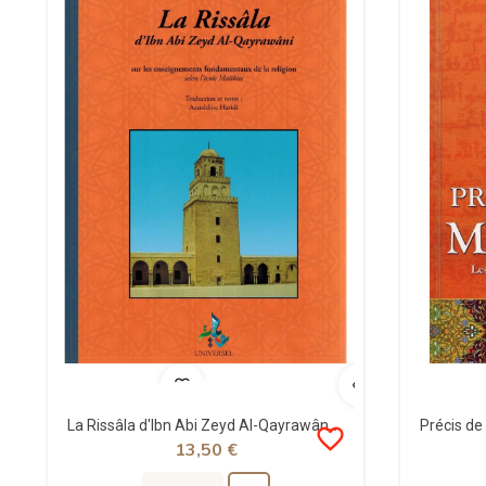
La Rissâla d'Ibn Abi Zeyd Al-Qayrawâni selon l'école Malikite (Arabe & Français) - Universel
favorite_border
13,50 €