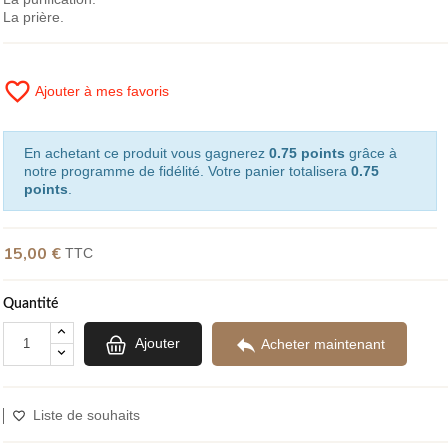
La prière.
favorite_border
Ajouter à mes favoris
En achetant ce produit vous gagnerez
0.75 points
grâce à
notre programme de fidélité. Votre panier totalisera
0.75
points
.
15,00 €
TTC
Quantité

Ajouter
Acheter maintenant
Liste de souhaits