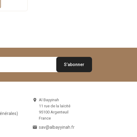
Al Bayyinah

11 rue de la laïcité
95100 Argenteuil
Générales)
France

sav@albayyinah.fr