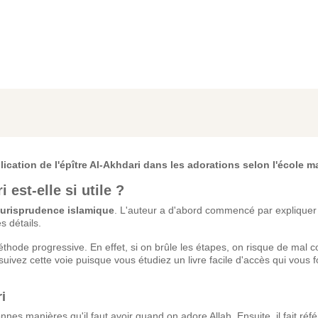
plication de l'épître Al-Akhdari dans les adorations selon l'école ma
 est-elle si utile ?
jurisprudence islamique
. L'auteur a d'abord commencé par expliquer
s détails.
hode progressive. En effet, si on brûle les étapes, on risque de mal 
suivez cette voie puisque vous étudiez un livre facile d'accès qui vous f
i
bonnes manières qu'il faut avoir quand on adore Allah. Ensuite, il fait réf