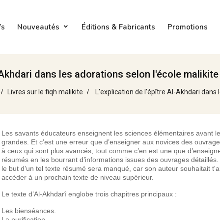
fs
Nouveautés
Éditions & Fabricants
Promotions
-Akhdari dans les adorations selon l'école malikite
Livres sur le fiqh malikite
L'explication de l'épître Al-Akhdari dans 
Les savants éducateurs enseignent les sciences élémentaires avant le
grandes. Et c’est une erreur que d’enseigner aux novices des ouvrag
à ceux qui sont plus avancés, tout comme c’en est une que d’enseigne
résumés en les bourrant d’informations issues des ouvrages détaillés. 
le but d’un tel texte résumé sera manqué, car son auteur souhaitait t'a
accéder à un prochain texte de niveau supérieur.
Le texte d’Al-Akhdarî englobe trois chapitres principaux :
Les bienséances.
La purification.