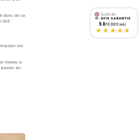
it donc de ce
 doit
9.8
/10 (5812 avis)
★★★★★
traction est
que niveau a
à passer au