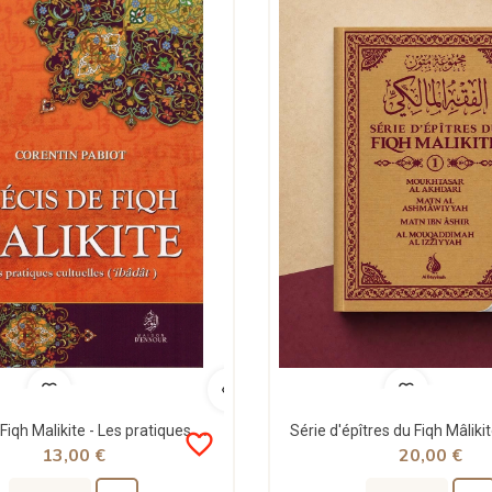
Précis de Fiqh Malikite - Les pratiques cultuelles ('ibâdât) - Corentin Pabiot - Maison d'Ennour
favorite_border
13,00 €
20,00 €