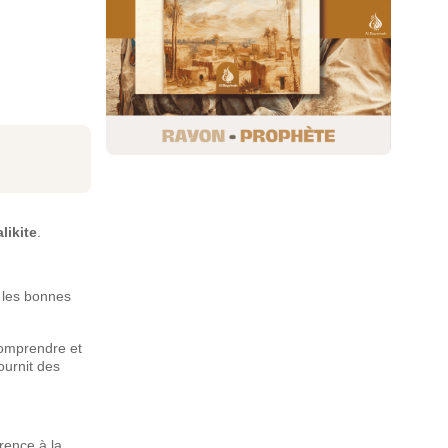
likite
.
 les bonnes
comprendre et
ournit des
érence à la