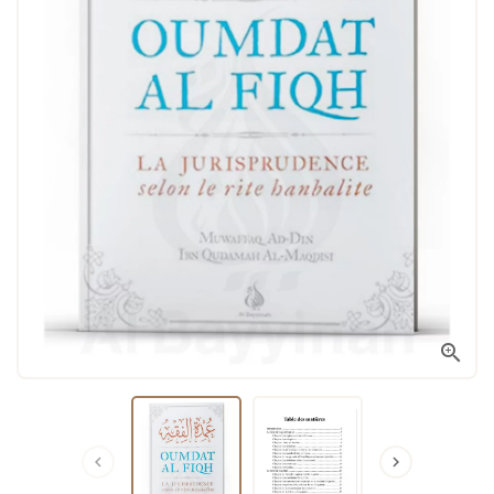


