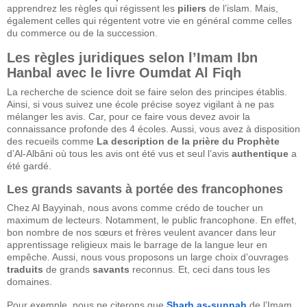
apprendrez les règles qui régissent les
piliers
de l’islam. Mais,
également celles qui régentent votre vie en général comme celles
du commerce ou de la succession.
Les règles juridiques selon l’Imam Ibn
Hanbal avec le livre
Oumdat Al Fiqh
La recherche de science doit se faire selon des principes établis.
Ainsi, si vous suivez une école précise soyez vigilant à ne pas
mélanger les avis. Car, pour ce faire vous devez avoir la
connaissance profonde des 4 écoles. Aussi, vous avez à disposition
des recueils comme
La description de la prière du Prophète
d’Al-Albâni où tous les avis ont été vus et seul l’avis
authentique
a
été gardé.
Les grands savants à portée des francophones
Chez Al Bayyinah, nous avons comme crédo de toucher un
maximum de lecteurs. Notamment, le public francophone. En effet,
bon nombre de nos sœurs et frères veulent avancer dans leur
apprentissage religieux mais le barrage de la langue leur en
empêche. Aussi, nous vous proposons un large choix d’ouvrages
traduits
de grands
savants
reconnus. Et, ceci dans tous les
domaines.
Pour exemple, nous ne citerons que
Sharh as-sunnah
de l’Imam