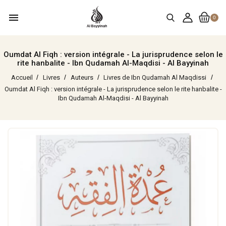
menu
0
Oumdat Al Fiqh : version intégrale - La jurisprudence selon le
rite hanbalite - Ibn Qudamah Al-Maqdisi - Al Bayyinah
Accueil
Livres
Auteurs
Livres de Ibn Qudamah Al Maqdissi
Oumdat Al Fiqh : version intégrale - La jurisprudence selon le rite hanbalite -
Ibn Qudamah Al-Maqdisi - Al Bayyinah