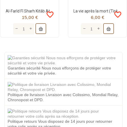
Al-Farîd Fî Sharh Kitâb At-Tawhîd - Ibn Rajab Al-Hanbalî - Al Bayyinah
La vie après la mort (Tiré d'Al-Irshad) - Shaykh Al-Fawzân - Al Bayyinah
favorite_border
favorite_border
15,00 €
6,00 €
Garanties sécurité Nous nous efforçons de protéger votre
sécurité et votre vie privée.
Politique de livraison Livraison avec Colissimo, Mondial Relay,
Chronopost et DPD.
Politique retours Vous disposez de 14 jours pour retourner
votre colis après sa réception.