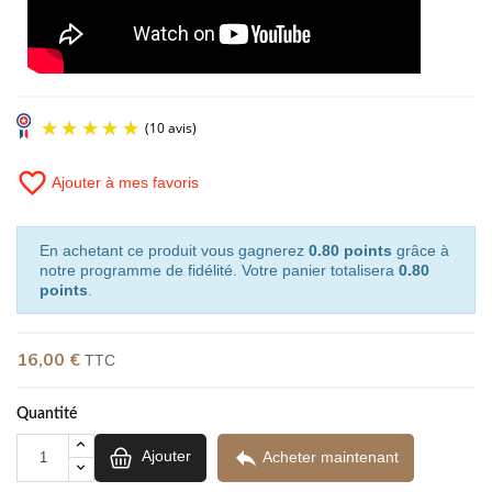
favorite_border
Ajouter à mes favoris
En achetant ce produit vous gagnerez
0.80 points
grâce à
notre programme de fidélité. Votre panier totalisera
0.80
points
.
16,00 €
TTC
(10 avis)
Quantité

Ajouter
Acheter maintenant