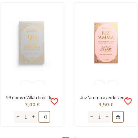
99 noms d’Allah tirés du Coran et de la Sunna - al-hadîth
Juz 'amma avec le verset du trône - français - arabe - phonétique - rose - al-hadith
favorite_border
favorite_border
3,00 €
3,50 €