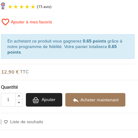
favorite_border
Ajouter à mes favoris
(15 avis)
En achetant ce produit vous gagnerez
0.65 points
grâce à
notre programme de fidélité. Votre panier totalisera
0.65
points
.
12,90 €
TTC
Quantité

Ajouter
Acheter maintenant
Liste de souhaits