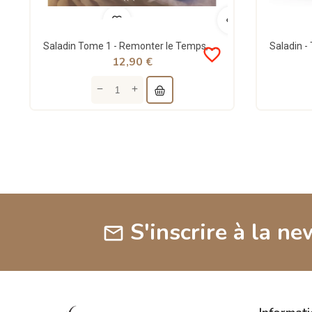
Saladin Tome 1 - Remonter le Temps, Rencontrer l'Histoire - Lyess Chacal - Oryms
favorite_border
12,90 €
S'inscrire à la ne
mail