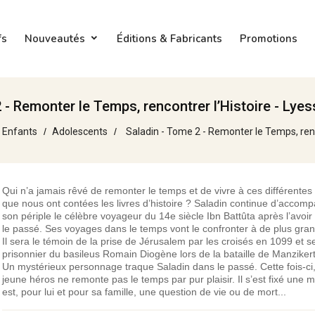
fs
Nouveautés
Éditions & Fabricants
Promotions
 - Remonter le Temps, rencontrer l’Histoire - Lye
Enfants
Adolescents
Saladin - Tome 2 - Remonter le Temps, renc
Qui n’a jamais rêvé de remonter le temps et de vivre à ces différente
que nous ont contées les livres d’histoire ? Saladin continue d’accom
son périple le célèbre voyageur du 14e siècle Ibn Battûta après l’avoir 
le passé. Ses voyages dans le temps vont le confronter à de plus gra
Il sera le témoin de la prise de Jérusalem par les croisés en 1099 et s
prisonnier du basileus Romain Diogène lors de la bataille de Manziker
Un mystérieux personnage traque Saladin dans le passé. Cette fois-ci,
jeune héros ne remonte pas le temps par pur plaisir. Il s’est fixé une m
est, pour lui et pour sa famille, une question de vie ou de mort...