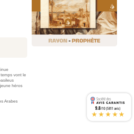
tinue
 temps vont le
basileus
 jeune héros
les Arabes
9.8
/10 (5811 avis)
★★★★★