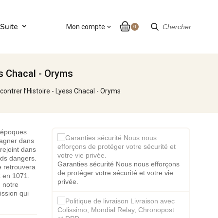
Suite
Mon compte
expand_more
Chercher
0
ss Chacal - Oryms
ontrer l’Histoire - Lyess Chacal - Oryms
s époques
pagner dans
rejoint dans
nds dangers.
Garanties sécurité Nous nous efforçons
e retrouvera
de protéger votre sécurité et votre vie
t en 1071.
privée.
 notre
ission qui