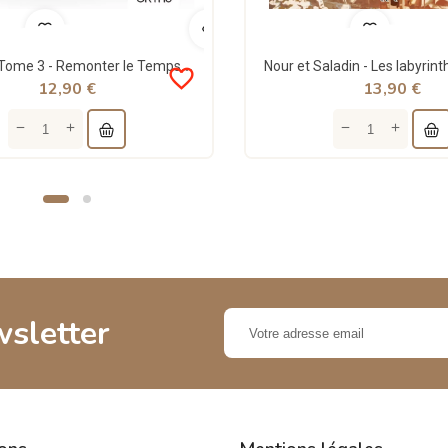
Saladin - Tome 3 - Remonter le Temps, rencontrer l’Histoire - Lyess Chacal - Oryms
favorite_border
12,90 €
13,90 €
wsletter