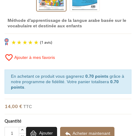
Méthode d'apprentissage de la langue arabe basée sur le
vocabulaire et destinée aux enfants
favorite_border
Ajouter à mes favoris
En achetant ce produit vous gagnerez
0.70 points
grâce à
notre programme de fidélité. Votre panier totalisera
0.70
points
.
(1 avis)
14,00 €
TTC
Quantité

Ajouter
Acheter maintenant