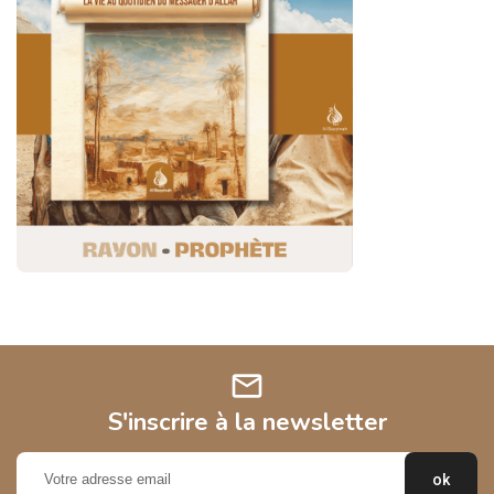
mail
S'inscrire à la newsletter