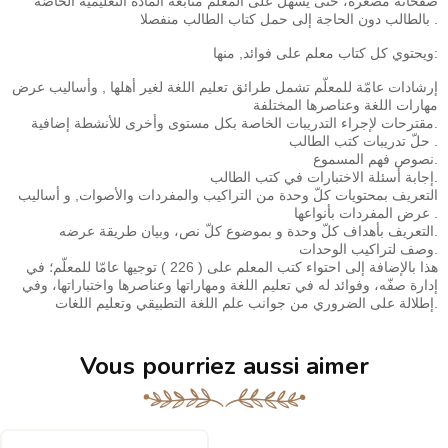
صفحاته مصغّرة، حتّى يسهل على المعلّم متابعة المادّة التعليمية الخاصّة
بالطالب دون الحاجة إلى حمل كتاب الطالب منفصلا .
ويحتوي كل كتاب معلم على فوائد, منها:
إرشادات عامّة للمعلّم تشمل طرائق تعليم اللغة لغير أهلها , وأساليب عرض
مهارات اللغة وعناصرها المختلفة
مقترحات لإجراء التدريبات الخاصة بكل مستوى وأخرى للأنشطة إضافية.
حلّ تدريبات كتب الطالب .
نصوص فهم المسموع.
إجابة أسئلة الاختبارات في كتب الطالب.
التعريف بمحتويات كلّ وحدة من التراكيب والمفردات والأصوات, و أساليب
عرض المفردات بأنواعها .
التعريف بأهداف كلّ وحدة و بموضوع كلّ نص، وبيان طريقة عرضه.
وصف لتراكيب الوحدات.
هذا بالإضافة إلى احتواء كتب المعلم على ( 226 ) توجيها عامّا للمعلّم؛ في
إدارة صفّه، وفوائد له في تعليم اللغة ومهاراتها وعناصرها واختباراتها، وفي
إطلالة على الضروري من جوانب علم اللغة التطبيقي وتعليم اللغات.
Vous pourriez aussi aimer