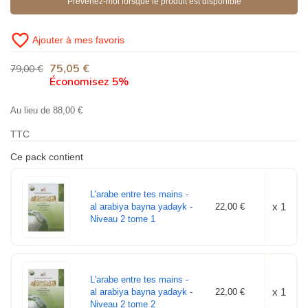
Prévenez-moi lorsque le produit est disponible
favorite_border
Ajouter à mes favoris
75,05 €
79,00 €
Économisez 5%
(1 avis)
Au lieu de 88,00 €
TTC
Ce pack contient
L'arabe entre tes mains -
x 1
al arabiya bayna yadayk -
22,00 €
Niveau 2 tome 1
L'arabe entre tes mains -
x 1
al arabiya bayna yadayk -
22,00 €
Niveau 2 tome 2