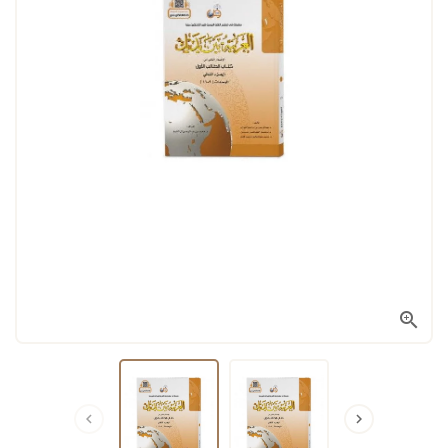


