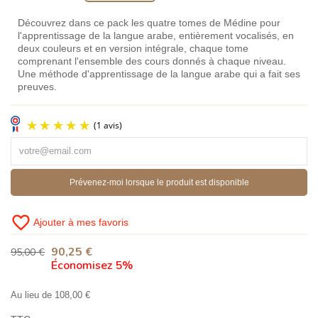
Découvrez dans ce pack les quatre tomes de Médine pour
l'apprentissage de la langue arabe, entièrement vocalisés, en
deux couleurs et en version intégrale, chaque tome
comprenant l'ensemble des cours donnés à chaque niveau.
Une méthode d'apprentissage de la langue arabe qui a fait ses
preuves.
Prévenez-moi lorsque le produit est disponible
favorite_border
Ajouter à mes favoris
90,25 €
95,00 €
(1 avis)
Économisez 5%
Au lieu de 108,00 €