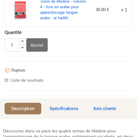
Tome de Médine - volume
4 - livre en arabe pour
x 1
30,00 €
apprentissage langue
arabe - al hadith
Quantité
épuisé

Rupture
Liste de souhaits
Description
Spécifications
Avis clients
Découvrez dans ce pack les quatre tomes de Médine pour
l'apprentissage de la langue arabe, entièrement vocalisés, en deux