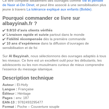
Ce titre complète idéalement des ouvrages comme
Vie et pensée
de Nasir al-Din Dinet
, et peut être associé à une sensibilisation plus
jeune à travers
La tolérance expliqué aux enfants (Bolide)
.
Pourquoi commander ce livre sur
albayyinah.fr ?
✔️
9.8/10 d’avis clients vérifiés
✔️
Livraison rapide et suivie
partout dans le monde
✔️
Fidélité récompensée
dès la première commande
✔️
10 ans d’expérience
dans la diffusion d’ouvrages de
sensibilisation et de foi
Sur
Al Bayyinah
, nous sélectionnons des ouvrages adaptés à tous
les niveaux. Ce livre est un excellent outil pour les débutants, les
adolescents ou les non-musulmans curieux de mieux comprendre
l’essence du message islamique.
Description technique
Auteur :
El-Hofy
Langue :
Française
Éditeur :
Héritage
Pages :
env. 187
EAN-13 :
9782493295477
Format :
Poche – Couverture souple