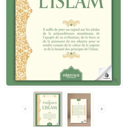


