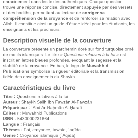
enracinement dans les textes authentiques. Chaque question
trouve une réponse concise, directement appuyée par des versets
et des hadiths, permettant au lecteur de
corriger sa
compréhension de la croyance
et de renforcer sa relation avec
Allah. Il constitue ainsi un guide d’étude idéal pour les étudiants, les
enseignants et les prêcheurs.
Description visuelle de la couverture
La couverture présente un parchemin doré sur fond turquoise orné
de motifs islamiques. Le titre
« Questions relatives à la foi »
est
inscrit en lettres bleues profondes, évoquant la sagesse et la
stabilité de la croyance. En bas, le logo de
Muwahhid
Publications
symbolise la rigueur éditoriale et la transmission
fidèle des enseignements du Shaykh.
Caractéristiques du livre
Titre :
Questions relatives à la foi
Auteur :
Shaykh Ṣāliḥ Ibn Fawzân Al-Fawzân
Préparé par :
ʿAbd Ar-Raḥmân Al-Ḥarafî
Éditeur :
Muwahhid Publications
ISBN :
5430000231664
Langue :
Français
Thèmes :
Foi, croyance, tawhîd, ʿaqîda
Genre :
Croyance islamique (ʿAqîda)