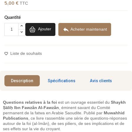
(1 avis)
5,00 €
TTC
Quantité

Ajouter
Acheter maintenant
Liste de souhaits
Description
Spécifications
Avis clients
Questions relatives à la foi
est un ouvrage essentiel du
Shaykh
Ṣāliḥ Ibn Fawzân Al-Fawzân
, éminent savant du Comité
permanent de la fatwa en Arabie Saoudite. Publié par
Muwahhid
Publications
, ce livre rassemble une série de questions-réponses
autour de la foi (al-îmân), de ses piliers, de ses implications et de
ses effets sur la vie du croyant.