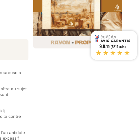
9.8
/10 (5811 avis)
★★★★★
lheureuse a
aître au sujet
sont
idj
olte contre
d'un antidote
e excessif