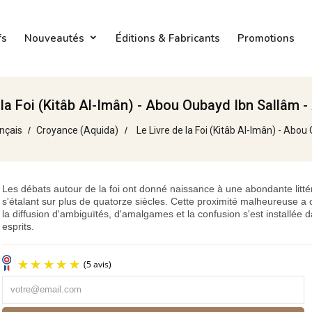
fs
Nouveautés
Éditions & Fabricants
Promotions
 la Foi (Kitâb Al-Imân) - Abou Oubayd Ibn Sallâm -
ançais
Croyance (Aquida)
Le Livre de la Foi (Kitâb Al-Imân) - Abo
Les débats autour de la foi ont donné naissance à une abondante litté
s'étalant sur plus de quatorze siècles. Cette proximité malheureuse a 
la diffusion d'ambiguïtés, d'amalgames et la confusion s'est installée 
esprits.
(5 avis)