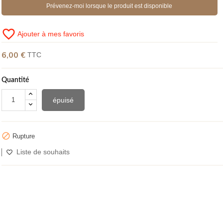
Prévenez-moi lorsque le produit est disponible
favorite_border
Ajouter à mes favoris
6,00 €
TTC
Quantité
épuisé

Rupture
Liste de souhaits