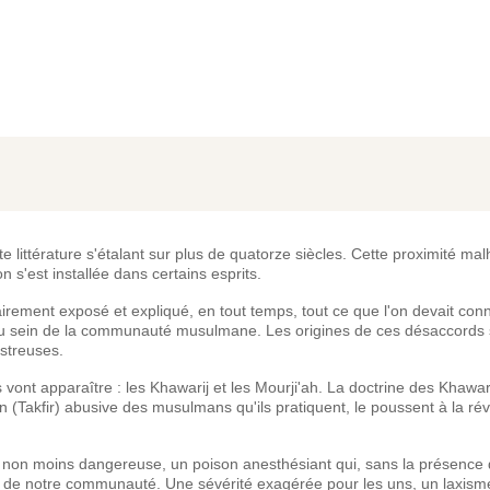
 littérature s'étalant sur plus de quatorze siècles. Cette proximité ma
 s'est installée dans certains esprits.
rement exposé et expliqué, en tout temps, tout ce que l'on devait conn
s au sein de la communauté musulmane. Les origines de ces désaccords 
astreuses.
 vont apparaître : les Khawarij et les Mourji'ah. La doctrine des Khawar
(Takfir) abusive des musulmans qu'ils pratiquent, le poussent à la rév
e non moins dangereuse, un poison anesthésiant qui, sans la présence 
ne de notre communauté. Une sévérité exagérée pour les uns, un laxism