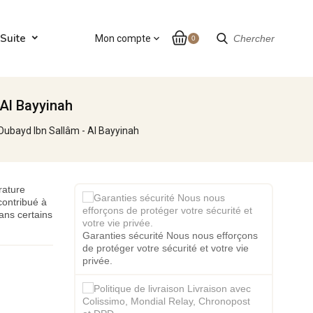
Suite
Mon compte
expand_more
Chercher
0
 Al Bayyinah
u Oubayd Ibn Sallâm - Al Bayyinah
rature
contribué à
dans certains
Garanties sécurité Nous nous efforçons
de protéger votre sécurité et votre vie
privée.