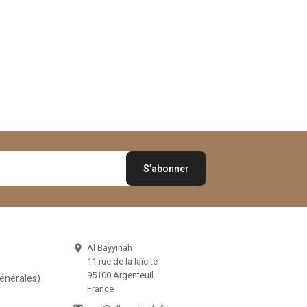
Al Bayyinah

11 rue de la laïcité
95100 Argenteuil
Générales)
France