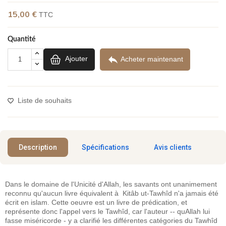
(1 avis)
15,00 €
TTC
Quantité

Ajouter
Acheter maintenant
Liste de souhaits
Description
Spécifications
Avis clients
Dans le domaine de l'Unicité d'Allah, les savants ont unanimement
reconnu qu'aucun livre équivalent à Kitâb ut-Tawhîd n'a jamais été
écrit en islam. Cette oeuvre est un livre de prédication, et
représente donc l'appel vers le Tawhîd, car l'auteur -- quAllah lui
fasse miséricorde - y a clarifié les différentes catégories du Tawhîd