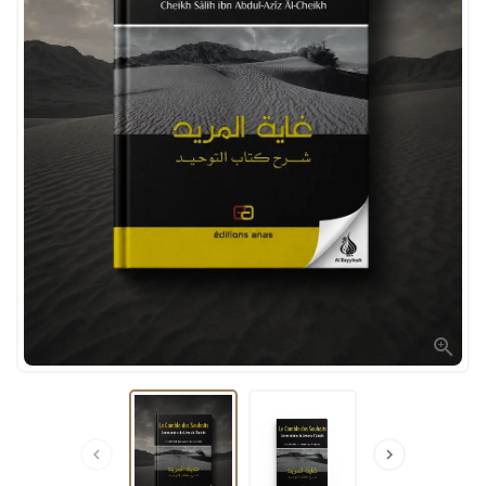


