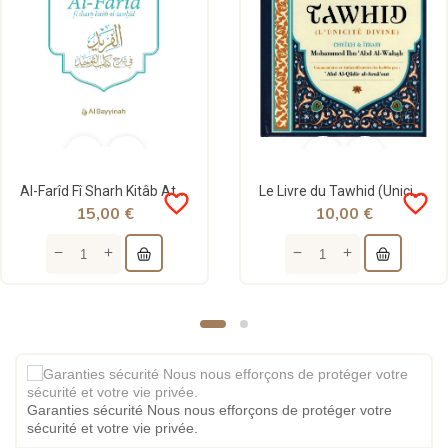
Al-Farîd Fî Sharh Kitâb At-Tawhîd - Ibn Rajab Al-Hanbalî - Al Bayyinah
Le Livre du Tawhid (Unicité) - Kitab At-Tawhid - bleu - Muhammad Ibn Abd Al-Wahhab - Commentaire...
favorite_border
favorite_border
15,00 €
10,00 €
Garanties sécurité Nous nous efforçons de protéger votre
sécurité et votre vie privée.