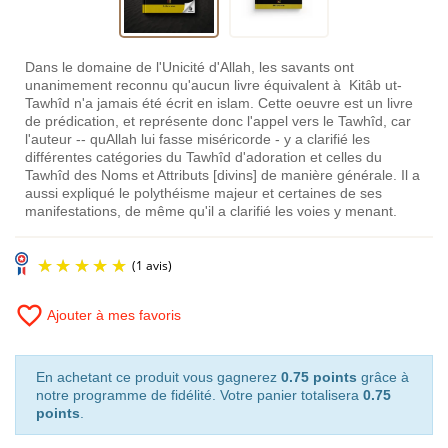
Dans le domaine de l'Unicité d'Allah, les savants ont
unanimement reconnu qu'aucun livre équivalent à Kitâb ut-
Tawhîd n'a jamais été écrit en islam. Cette oeuvre est un livre
de prédication, et représente donc l'appel vers le Tawhîd, car
l'auteur -- quAllah lui fasse miséricorde - y a clarifié les
différentes catégories du Tawhîd d'adoration et celles du
Tawhîd des Noms et Attributs [divins] de manière générale. Il a
aussi expliqué le polythéisme majeur et certaines de ses
manifestations, de même qu'il a clarifié les voies y menant.
favorite_border
Ajouter à mes favoris
En achetant ce produit vous gagnerez
0.75 points
grâce à
notre programme de fidélité. Votre panier totalisera
0.75
points
.