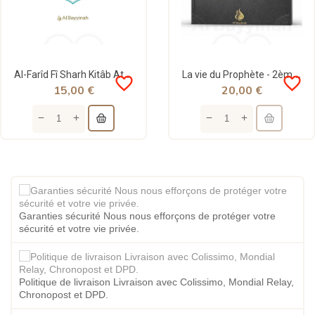
Al-Farîd Fî Sharh Kitâb At-Tawhîd - Ibn Rajab Al-Hanbalî - Al Bayyinah
La vie du Prophète - 2ème édition - Mohamed Ibn Abdelwahab - Al Bayyinah
favorite_border
favorite_border
15,00 €
20,00 €
Garanties sécurité Nous nous efforçons de protéger votre
sécurité et votre vie privée.
Politique de livraison Livraison avec Colissimo, Mondial Relay,
Chronopost et DPD.