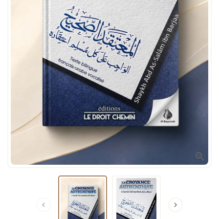


