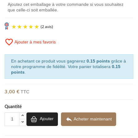
Ajoutez cet emballage à votre commande si vous souhaitez
que celle-ci soit emballée.
favorite_border
Ajouter à mes favoris
En achetant ce produit vous gagnerez
0.15 points
grâce à
notre programme de fidélité. Votre panier totalisera
0.15
points
.
(2 avis)
3,00 €
TTC
Quantité

Ajouter
Acheter maintenant