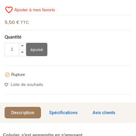
favorite_border
Ajouter à mes favoris
5,50 €
TTC
(1 avis)
Quantité
épuisé

Rupture
Liste de souhaits
Description
Spécifications
Avis clients
Colorier, c'est apprendre en s'amusant