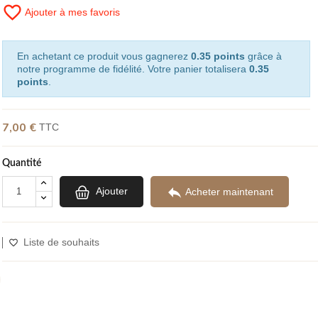
favorite_border
Ajouter à mes favoris
(6 avis)
En achetant ce produit vous gagnerez
0.35 points
grâce à
notre programme de fidélité. Votre panier totalisera
0.35
points
.
7,00 €
TTC
Quantité

Ajouter
Acheter maintenant
Liste de souhaits