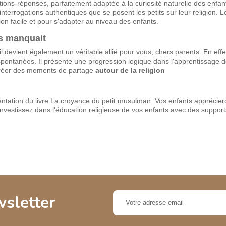
estions-réponses, parfaitement adaptée à la curiosité naturelle des enfa
interrogations authentiques que se posent les petits sur leur religion. 
n facile et pour s'adapter au niveau des enfants.
us manquait
il devient également un véritable allié pour vous, chers parents. En effe
spontanées. Il présente une progression logique dans l'apprentissage 
créer des moments de partage
autour de la religion
ésentation du livre La croyance du petit musulman. Vos enfants apprécie
 Investissez dans l'éducation religieuse de vos enfants avec des supports
wsletter