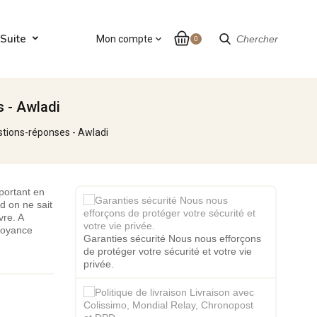
Suite
Mon compte
expand_more
Chercher
0
 - Awladi
stions-réponses - Awladi
mportant en
nd on ne sait
vre. A
croyance
Garanties sécurité Nous nous efforçons
de protéger votre sécurité et votre vie
privée.