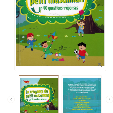


