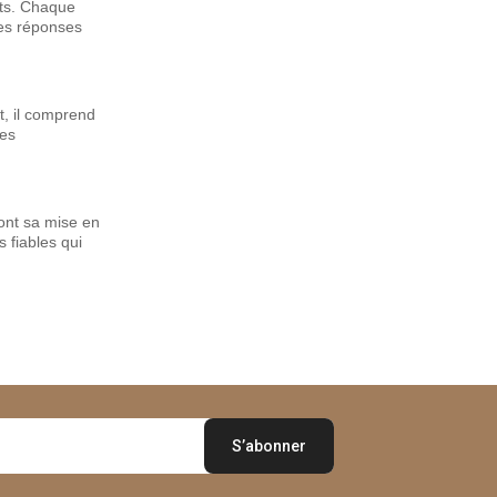
nts. Chaque
Les réponses
t, il comprend
des
ront sa mise en
 fiables qui