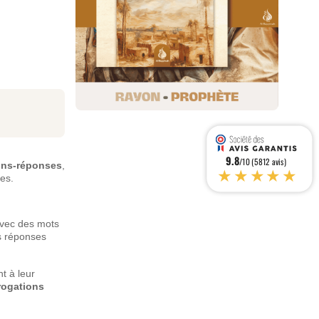
9.8
/10 (5812 avis)
ons-réponses
,
★★★★★
es.
avec des mots
es réponses
nt à leur
rogations