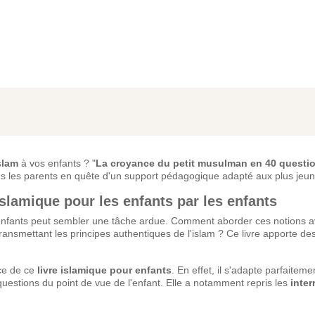
slam
à vos enfants ? "
La croyance du petit musulman en 40 questi
ous les parents en quête d'un support pédagogique adapté aux plus jeun
slamique pour les enfants par les enfants
nfants peut sembler une tâche ardue. Comment aborder ces notions 
ransmettant les principes authentiques de l'islam ? Ce livre apporte d
rce de ce
livre islamique pour enfants
. En effet, il s'adapte parfaiteme
s questions du point de vue de l'enfant. Elle a notamment repris les
inter