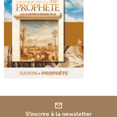
mail
S'inscrire à la newsletter