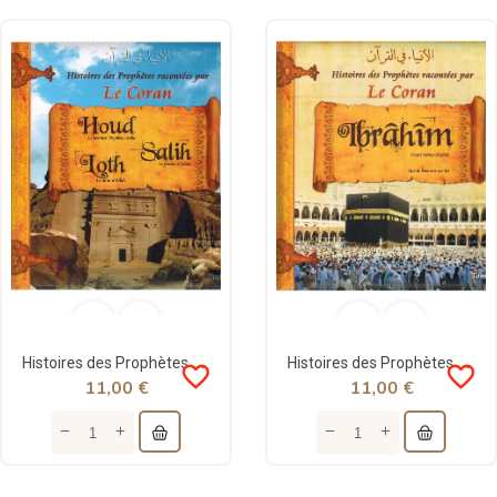
Histoires des Prophètes racontées par le Coran : Houd - Salih - Loth - Tome 2 - Sana
Histoires des Prophètes racontées par Le Coran : Ibrahîm - Tome 3 - Sana
favorite_border
favorite_border
11,00 €
11,00 €