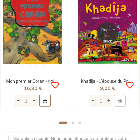
Rupture
de
stock
Mon premier Coran - rigide - livre d'histoires - Saniyasnain Khan - Orientica
Khadîja - L'épouse du Prophète Muhammad - Saniyasnain Khan - Orientica
favorite_border
favorite_border
16,90 €
9,00 €