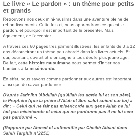
Le livre « Le pardon » : un thème pour petits
et grands
Retrouvons nos deux mini-muslims dans une aventure pleine de
rebondissements. Cette fois-ci, nous apprendrons ce qu’est le
pardon, et pourquoi il est important de le présenter. Mais
également, de l’accepter.
À travers ces 60 pages très joliment illustrées, les enfants de 3 à 12
ans découvriront un thème peu abordé dans les livres actuels. Et
qui, pourtant, devrait être enseigné à tous dès le plus jeune âge.
De fait, cette
histoire musulmane
nous permet d’initier nos
bambins à
la miséricorde.
En effet, nous savons comme pardonner aux autres est important,
ainsi que de savoir pardonner :
D'après Jarir Ibn 'Abdillah (qu'Allah les agrée lui et son père),
le Prophète (que la prière d'Allah et Son salut soient sur lui) a
dit : « Celui qui ne fait pas miséricorde aux gens Allah ne lui
fait pas miséricorde et celui qui ne pardonne pas il ne lui sera
pas pardonné ».
(Rapporté par Ahmed et authentifié par Cheikh Albani dans
Sahih Targhib n°2251)