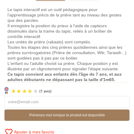
Le tapis interactif est un outil pédagogique pour
l'apprentissage précis de la prière tant au niveau des gestes
que des paroles.
Il enregistre la position du prieur à l'aide de capteurs
dissimulés dans la trame du tapis, reliés à un boîtier de
contrôle interactif.
Les unités de prière (rakaats) sont comptés.
Toutes les étapes des cinq prières quotidiennes ainsi que les
prières surrérogatoires (Prière de consultation, Witr, Tarawih...)
sont guidées pas à pas par ce boitier.
L'enfant ou l'adulte choisit sa prière. Chaque position y est
illustrée par un clignotement pour signaler l'étape suivante.
Ce tapis convient aux enfants dès l'âge de 7 ans, et aux
adultes débutants ne dépassant pas la taille d'1m65.
Prévenez-moi lorsque le produit est disponible
favorite_border
Ajouter à mes favoris