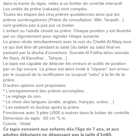
dans la trame du tapis, reliés à un boîtier de contrôle interactif.
Les unités de prière (rakaats) sont comptés.
Toutes les étapes des cinq prières quotidiennes ainsi que les
prières surrérogatoires (Prière de consultation, Witr, Tarawih...)
sont guidées pas à pas par ce boitier.
L'enfant ou l'adulte choisit sa prière. Chaque position y est illustrée
par un clignotement pour signaler l'étape suivante.
Le prieur récite simultanément avec la voix du Cheikh Al Afasy tous
ce qui doit être dit pendant la salat (du takbir au salut final en
passant par la douha d'ouverture, Sourate Al Fatiha et/ou sourate
An Nass, Al Kaouthar.., Tahiyat...).
Le tapis est capable de détecter les erreurs et oublis de position
par un bip sonore. Le prieur est alors invité à "réparer" son erreur
par le soujoud de la rectification ou soujoud "sahu" à la fin de la
prière.
D'autres options sont proposées:
* L'enregistrement des prières accomplies.
* Le réglage du son.
* Le choix des langues (arabe, anglais, français, urdou....)
* Les tasbeeh et douhas après la prière.
Fonctionne avec 3 piles LR06 à insérer dans le boitier de contrôle.
Dimension du tapis : 60 cm *1 m.
Coloris : Violet
Ce tapis convient aux enfants dès l'âge de 7 ans, et aux
adultes débutants ne dépassant pas la taille d'1m65.