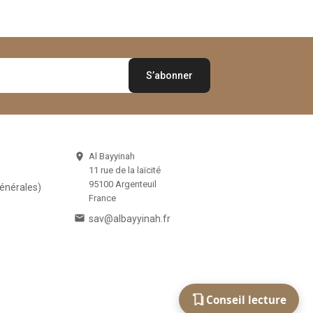
Al Bayyinah

11 rue de la laïcité
95100 Argenteuil
Générales)
France

sav@albayyinah.fr
Conseil lecture