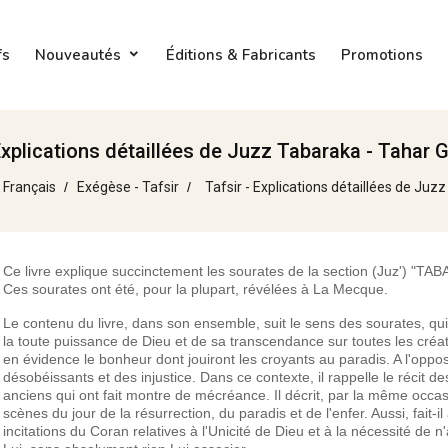
fs
Nouveautés
Éditions & Fabricants
Promotions
Explications détaillées de Juzz Tabaraka - Tahar G
 Français
Exégèse - Tafsir
Tafsir - Explications détaillées de Juzz
Ce livre explique succinctement les sourates de la section (Juz') "TA
Ces sourates ont été, pour la plupart, révélées à La Mecque.
Le contenu du livre, dans son ensemble, suit le sens des sourates, qui 
la toute puissance de Dieu et de sa transcendance sur toutes les créat
en évidence le bonheur dont jouiront les croyants au paradis. A l'oppo
désobéissants et des injustice. Dans ce contexte, il rappelle le récit d
anciens qui ont fait montre de mécréance. Il décrit, par la même occas
scènes du jour de la résurrection, du paradis et de l'enfer. Aussi, fait-il
incitations du Coran relatives à l'Unicité de Dieu et à la nécessité de 