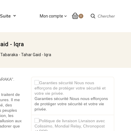
Suite
Mon compte
expand_more
Chercher
0
aid - Iqra
 Tabaraka - Tahar Gaid - Iqra
BARAKA".
traitent de
Garanties sécurité Nous nous efforçons
ures. Il me
de protéger votre sécurité et votre vie
sé, des
privée.
es peuples
ion, les
 allusion aux
n'adorer que