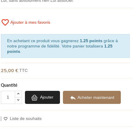
Lui, sans absolument rien Lui associer.
favorite_border
Ajouter à mes favoris
En achetant ce produit vous gagnerez
1.25 points
grâce à
notre programme de fidélité. Votre panier totalisera
1.25
points
.
25,00 €
TTC
Quantité

Ajouter
Acheter maintenant
Liste de souhaits