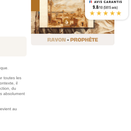
9.8
/10 (5815 avis)
★★★★★
cque.
r toutes les
ntexte, il
ction, du
sans absolument
revient au