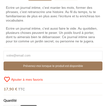
Ecrire un journal intime, c'est manier les mots, former des
phrases, c'est retranscrire une histoire. Au fil du temps, tu te
familiariseras de plus en plus avec l'écriture et tu enrichiras ton
vocabulaire.
Ecrire un journal intime, c'est aussi faire le vide. Au quotidien,
plusieurs choses peuvent te peser. Un poids lourd à porter,
dont tu aimerais bien te débarrasser. Ce journal intime sera
pour toi comme un jardin secret, ou personne ne te jugera.
Prévenez-moi lorsque le produit est disponible
favorite_border
Ajouter à mes favoris
17,90 €
TTC
Quantité