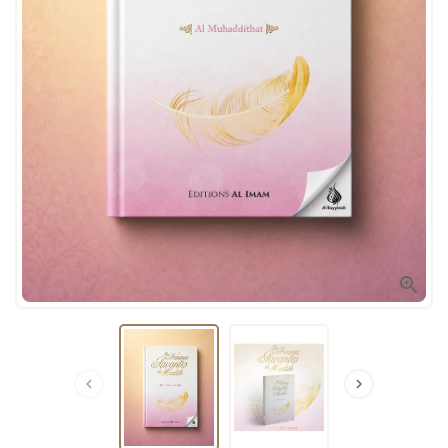


