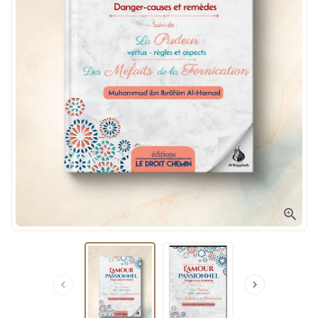


