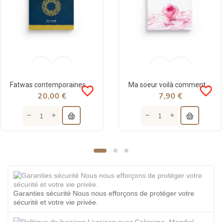
Fatwas contemporaines Shaykh al Albani - Al hadith
Ma soeur voilà comment Allah et son messager veulent que tu sois - al-Hadith
favorite_border
favorite_border
20,00 €
7,90 €
Garanties sécurité Nous nous efforçons de protéger votre
sécurité et votre vie privée.