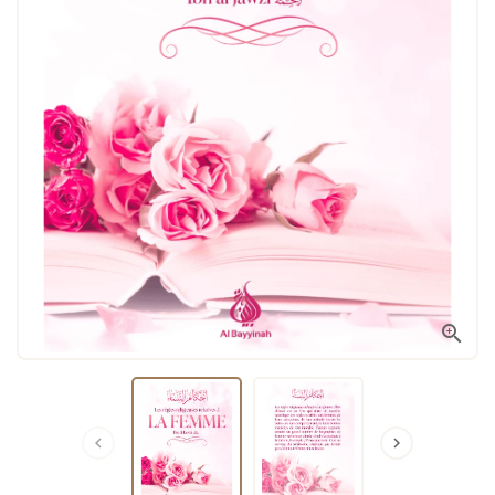


