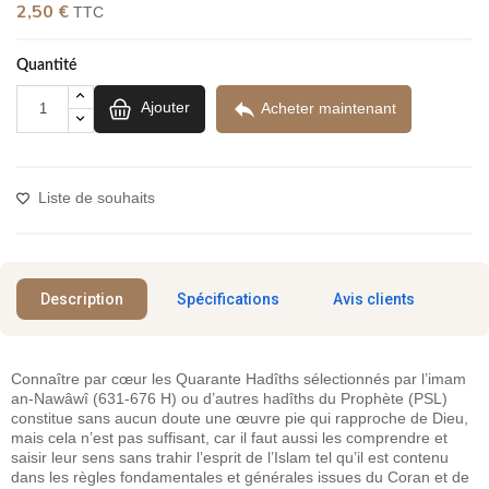
(5 avis)
2,50 €
TTC
Quantité

Ajouter
Acheter maintenant
Liste de souhaits
Description
Spécifications
Avis clients
Connaître par cœur les Quarante Hadîths sélectionnés par l’imam
an-Nawâwî (631-676 H) ou d’autres hadîths du Prophète (PSL)
constitue sans aucun doute une œuvre pie qui rapproche de Dieu,
mais cela n’est pas suffisant, car il faut aussi les comprendre et
saisir leur sens sans trahir l’esprit de l’Islam tel qu’il est contenu
dans les règles fondamentales et générales issues du Coran et de