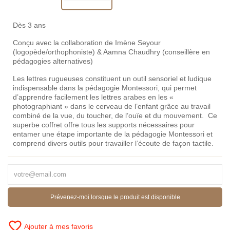
Dès 3 ans
Conçu avec la collaboration de Imène Seyour
(logopède/orthophoniste) & Aamna Chaudhry (conseillère en
pédagogies alternatives)
Les lettres rugueuses constituent un outil sensoriel et ludique
indispensable dans la pédagogie Montessori, qui permet
d’apprendre facilement les lettres arabes en les «
photographiant » dans le cerveau de l’enfant grâce au travail
combiné de la vue, du toucher, de l’ouïe et du mouvement. Ce
superbe coffret offre tous les supports nécessaires pour
entamer une étape importante de la pédagogie Montessori et
comprend divers outils pour travailler l’écoute de façon tactile.
Prévenez-moi lorsque le produit est disponible
favorite_border
Ajouter à mes favoris