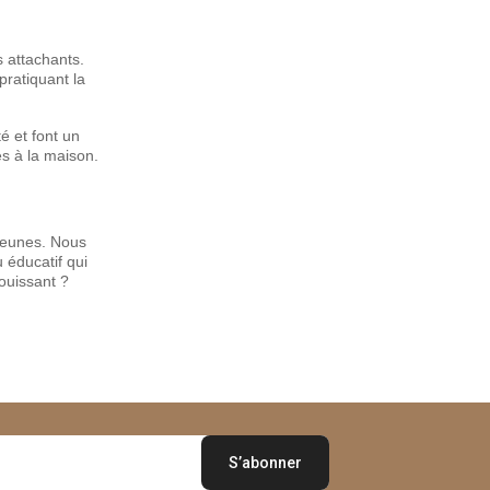
s attachants.
pratiquant la
té et font un
s à la maison.
 jeunes. Nous
 éducatif qui
ouissant ?