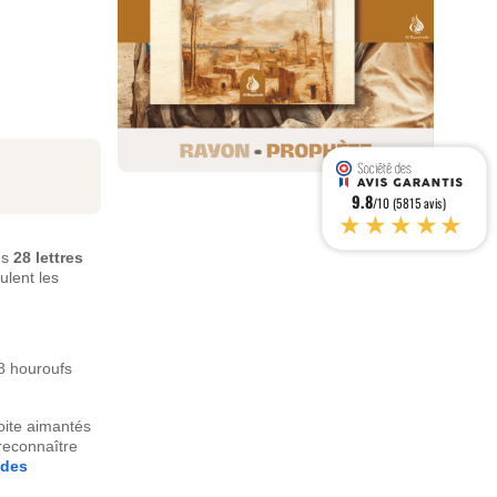
9.8
/10 (5815 avis)
★★★★★
es
28 lettres
ulent les
28 houroufs
oite aimantés
 reconnaître
 des