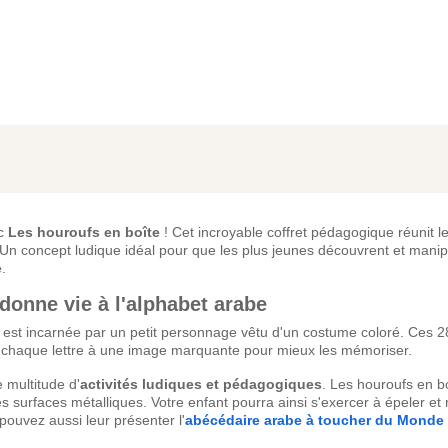
ec
Les houroufs en boîte
! Cet incroyable coffret pédagogique réunit l
 Un concept ludique idéal pour que les plus jeunes découvrent et manip
é.
 donne vie à l'alphabet arabe
re est incarnée par un petit personnage vêtu d'un costume coloré. Ces 
 chaque lettre à une image marquante pour mieux les mémoriser.
 multitude d'
activités ludiques et pédagogiques
. Les houroufs en b
es surfaces métalliques. Votre enfant pourra ainsi s'exercer à épeler et
pouvez aussi leur présenter l'
abécédaire arabe à toucher du Monde