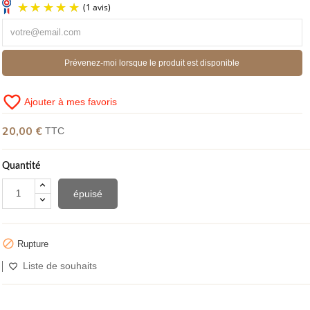
(1 avis)
Prévenez-moi lorsque le produit est disponible
favorite_border
Ajouter à mes favoris
20,00 €
TTC
Quantité
épuisé

Rupture
Liste de souhaits