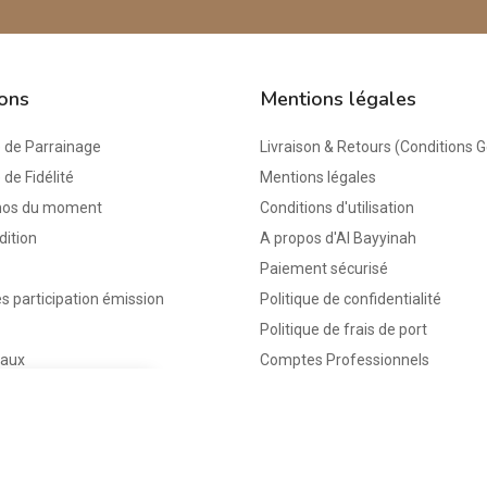
ions
Mentions légales
de Parrainage
Livraison & Retours (Conditions 
e Fidélité
Mentions légales
mos du moment
Conditions d'utilisation
dition
A propos d'Al Bayyinah
Paiement sécurisé
s participation émission
Politique de confidentialité
Politique de frais de port
eaux
Comptes Professionnels
keyboard_arrow_up
keyboard_arrow_down
épuisé