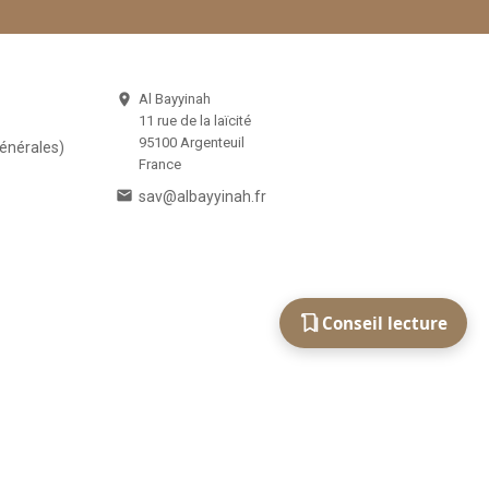
Al Bayyinah

11 rue de la laïcité
95100 Argenteuil
Générales)
France

sav@albayyinah.fr
Conseil lecture