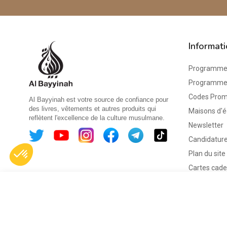
Informat
Programme 
Programme d
Codes Pro
Al Bayyinah est votre source de confiance pour
des livres, vêtements et autres produits qui
Maisons d'é
reflètent l'excellence de la culture musulmane.
Newsletter
Candidature
Plan du site
Cartes cad
Les
Houroufs en
boite - 28
figurines...
© 2026 - Librairie Al Bayyinah
20,00 €