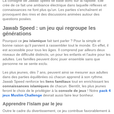
La consigne de Jawab Speed se base donc sur la rapidité. Elle
crée de ce fait une ambiance électrique dans laquelle réflexes et
connaissances ne font plus qu'un. Les parties s'enchaînent et
provoquent des rires et des discussions animées autour des
questions posées.
Jawab Speed : un jeu qui regroupe les
générations
Pourquoi ce
jeu islamique
fait tant parler ? Pour la simple et
bonne raison qu'il parvient à rassembler tout le monde. En effet, il
est accessible pour tous les âges. Il comprend par ailleurs deux
niveaux de difficulté distincts, un pour les enfants et l'autre pour les
adultes. Les familles peuvent donc jouer ensemble sans que
personne ne se sente exclu.
Les plus jeunes, dès 7 ans, peuvent ainsi se mesurer aux adultes
dans des parties équilibrées où chacun apprend à son rythme.
Jawab Speed renforce les
liens familiaux
tout en enrichissant les
connaissances islamiques
de chacun. Bientôt, les plus jeunes
feront le choix de le privilégier à la
console de jeux
! Notre
pack 4
jeux Muslim Challenge
devrait aussi faire leur bonheur.
Apprendre l'islam par le jeu
Outre le cadre du divertissement, ce jeu contribue favorablement à