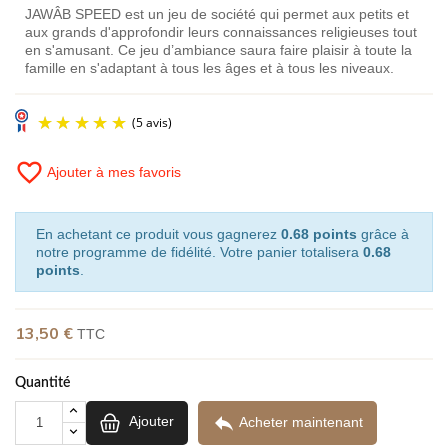
JAWÂB SPEED est un jeu de société qui permet aux petits et
aux grands d'approfondir leurs connaissances religieuses tout
en s'amusant. Ce jeu d’ambiance saura faire plaisir à toute la
famille en s'adaptant à tous les âges et à tous les niveaux.
favorite_border
Ajouter à mes favoris
En achetant ce produit vous gagnerez
0.68 points
grâce à
notre programme de fidélité. Votre panier totalisera
0.68
points
.
(5 avis)
13,50 €
TTC
Quantité

Ajouter
Acheter maintenant