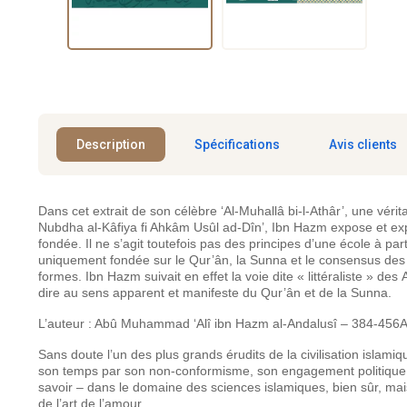
Description
Spécifications
Avis clients
Dans cet extrait de son célèbre ‘Al-Muhallâ bi-l-Athâr’, une vérit
Nubdha al-Kâfiya fi Ahkâm Usûl ad-Dîn’, Ibn Hazm expose et exp
fondée. Il ne s’agit toutefois pas des principes d’une école à part
uniquement fondée sur le Qur’ân, la Sunna et le consensus des Co
formes. Ibn Hazm suivait en effet la voie dite « littéraliste » des
dire au sens apparent et manifeste du Qur’ân et de la Sunna.
L’auteur : Abû Muhammad ‘Alî ibn Hazm al-Andalusî – 384-456
Sans doute l’un des plus grands érudits de la civilisation islami
son temps par son non-conformisme, son engagement politique
savoir – dans le domaine des sciences islamiques, bien sûr, ma
de l’art de l’amour.