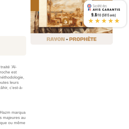
9.8
/10 (5815 avis)
★★★★★
raité ‘Al-
roche est
 méthodologie,
outes leurs
âhir, c’est-à-
Ibn Hazm marqua
ns majeures au
ogique ou même