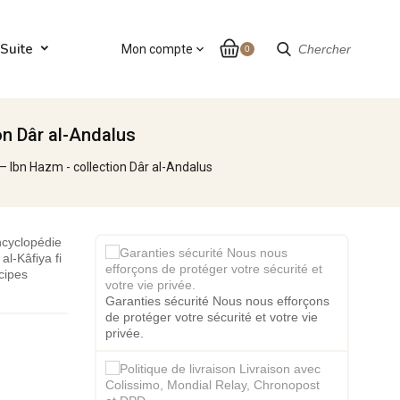
Suite
Mon compte
expand_more
Chercher
0
on Dâr al-Andalus
– Ibn Hazm - collection Dâr al-Andalus
encyclopédie
al-Kâfiya fi
cipes
Garanties sécurité Nous nous efforçons
de protéger votre sécurité et votre vie
privée.