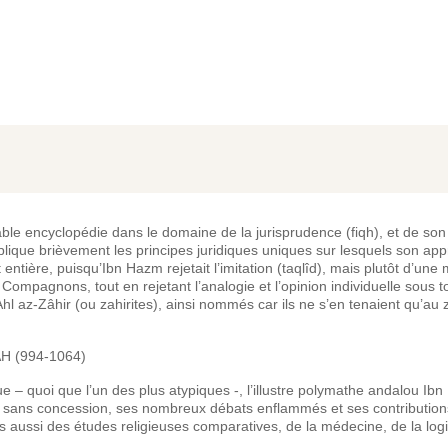
able encyclopédie dans le domaine de la jurisprudence (fiqh), et de son t
lique brièvement les principes juridiques uniques sur lesquels son app
 entière, puisqu’Ibn Hazm rejetait l’imitation (taqlîd), mais plutôt d’une
mpagnons, tout en rejetant l’analogie et l’opinion individuelle sous t
 Ahl az-Zâhir (ou zahirites), ainsi nommés car ils ne s’en tenaient qu’au z
AH (994-1064)
que – quoi que l’un des plus atypiques -, l’illustre polymathe andalou 
 sans concession, ses nombreux débats enflammés et ses contributio
is aussi des études religieuses comparatives, de la médecine, de la l