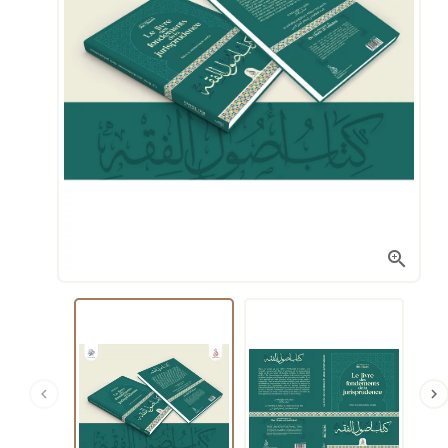


