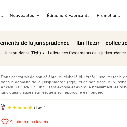
fs
Nouveautés
Éditions & Fabricants
Promotions
dements de la jurisprudence – Ibn Hazm - collecti
Jurisprudence (Fiqh)
Le livre des fondements de la jurisprudence 
Dans cet extrait de son célèbre ‘Al-Muhallâ bi-l-Athâr’, une véritable 
dans le domaine de la jurisprudence (fiqh), et de son traité ‘Al-Nubdha 
Ahkâm Usûl ad-Dîn’, Ibn Hazm expose et explique brièvement les prin
juridiques uniques sur lesquels son approche est fondée.
favorite_border
Ajouter à mes favoris
(1 avis)