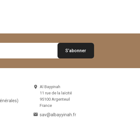
Al Bayyinah

11 rue de la laïcité
95100 Argenteuil
Générales)
France

sav@albayyinah.fr