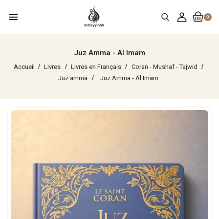
menu
0
Juz Amma - Al Imam
Accueil
Livres
Livres en Français
Coran - Mushaf - Tajwid
Juz amma
Juz Amma - Al Imam