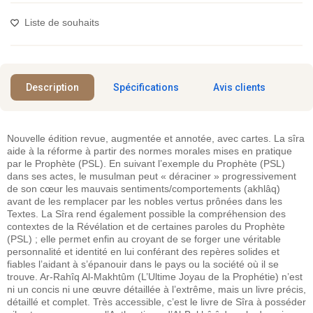
Liste de souhaits
Description
Spécifications
Avis clients
Nouvelle édition revue, augmentée et annotée, avec cartes. La sîra
aide à la réforme à partir des normes morales mises en pratique
par le Prophète (PSL). En suivant l’exemple du Prophète (PSL)
dans ses actes, le musulman peut « déraciner » progressivement
de son cœur les mauvais sentiments/comportements (akhlâq)
avant de les remplacer par les nobles vertus prônées dans les
Textes. La Sîra rend également possible la compréhension des
contextes de la Révélation et de certaines paroles du Prophète
(PSL) ; elle permet enfin au croyant de se forger une véritable
personnalité et identité en lui conférant des repères solides et
fiables l’aidant à s’épanouir dans le pays ou la société où il se
trouve. Ar-Rahîq Al-Makhtûm (L’Ultime Joyau de la Prophétie) n’est
ni un concis ni une œuvre détaillée à l’extrême, mais un livre précis,
détaillé et complet. Très accessible, c’est le livre de Sîra à posséder