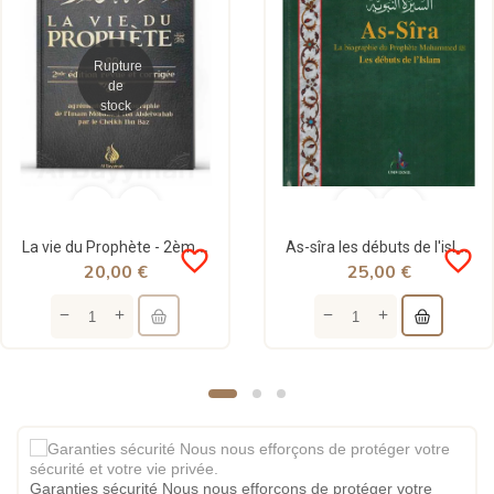
Rupture
de
stock
La vie du Prophète - 2ème édition - Mohamed Ibn Abdelwahab - Al Bayyinah
As-sîra les débuts de l'islam - Ibn Kathir - grand format - Universel
favorite_border
favorite_border
20,00 €
25,00 €
Garanties sécurité Nous nous efforçons de protéger votre