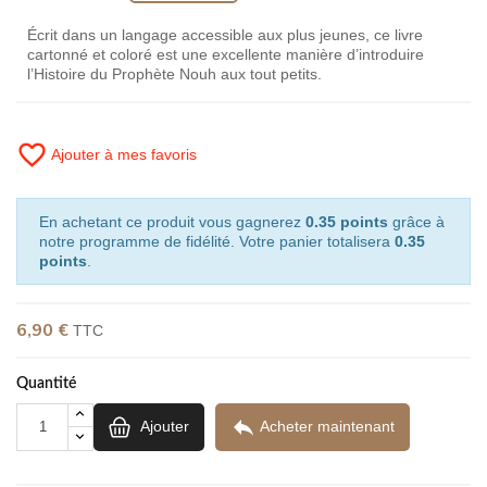
Écrit dans un langage accessible aux plus jeunes, ce livre
cartonné et coloré est une excellente manière d’introduire
l’Histoire du Prophète Nouh aux tout petits.
favorite_border
Ajouter à mes favoris
En achetant ce produit vous gagnerez
0.35 points
grâce à
notre programme de fidélité. Votre panier totalisera
0.35
points
.
6,90 €
TTC
Quantité

Ajouter
Acheter maintenant