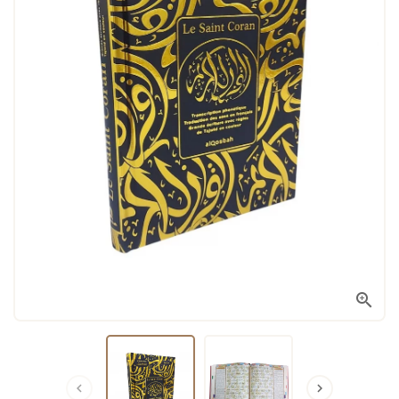


