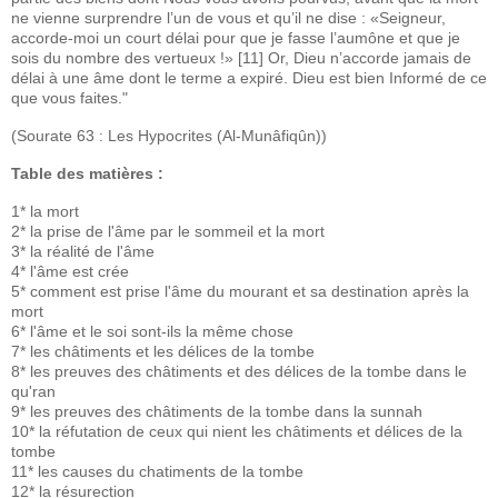
ne vienne surprendre l’un de vous et qu’il ne dise : «Seigneur,
accorde-moi un court délai pour que je fasse l’aumône et que je
sois du nombre des vertueux !» [11] Or, Dieu n’accorde jamais de
délai à une âme dont le terme a expiré. Dieu est bien Informé de ce
que vous faites."
(Sourate 63 : Les Hypocrites (Al-Munâfiqûn))
Table des matières :
1* la mort
2* la prise de l'âme par le sommeil et la mort
3* la réalité de l'âme
4* l'âme est crée
5* comment est prise l'âme du mourant et sa destination après la
mort
6* l'âme et le soi sont-ils la même chose
7* les châtiments et les délices de la tombe
8* les preuves des châtiments et des délices de la tombe dans le
qu'ran
9* les preuves des châtiments de la tombe dans la sunnah
10* la réfutation de ceux qui nient les châtiments et délices de la
tombe
11* les causes du chatiments de la tombe
12* la résurection