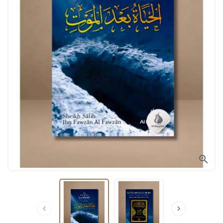


