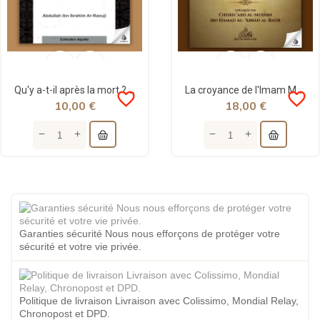
Qu'y a-t-il après la mort ? - Abdullah ibn Ibrahim Ar-Raouji - Assia
La croyance de l'Imam Mâlik exposée par Ibn Abî Zayd Al Qayrawânî - Imam Malik
favorite_border
favorite_border
10,00 €
18,00 €
Garanties sécurité Nous nous efforçons de protéger votre
sécurité et votre vie privée.
Politique de livraison Livraison avec Colissimo, Mondial Relay,
Chronopost et DPD.