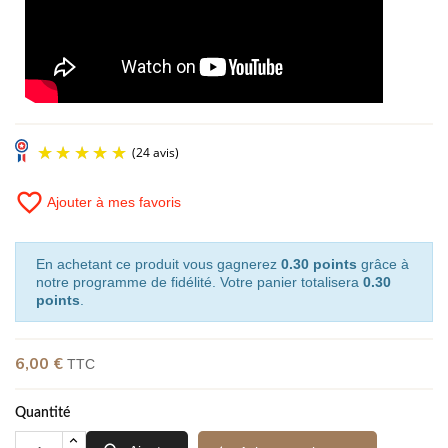
favorite_border
Ajouter à mes favoris
En achetant ce produit vous gagnerez
0.30 points
grâce à
notre programme de fidélité. Votre panier totalisera
0.30
points
.
6,00 €
TTC
Quantité
(24 avis)