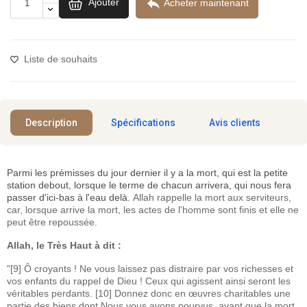

Ajouter
Acheter maintenant
Liste de souhaits
Description
Spécifications
Avis clients
Parmi les prémisses du jour dernier il y a la mort, qui est la petite
station debout, lorsque le terme de chacun arrivera, qui nous fera
passer d'ici-bas à l'eau delà.
Allah rappelle la mort aux serviteurs,
car, lorsque arrive la mort, les actes de l'homme sont finis et elle ne
peut être repoussée.
Allah, le Très Haut à dit :
"[9] Ô croyants ! Ne vous laissez pas distraire par vos richesses et
vos enfants du rappel de Dieu ! Ceux qui agissent ainsi seront les
véritables perdants. [10] Donnez donc en œuvres charitables une
partie des biens dont Nous vous avons pourvus, avant que la mort