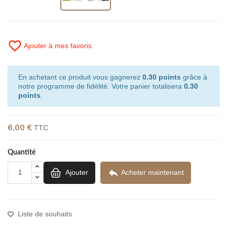
favorite_border
Ajouter à mes favoris
En achetant ce produit vous gagnerez
0.30 points
grâce à
notre programme de fidélité. Votre panier totalisera
0.30
points
.
6,00 €
TTC
Quantité

Ajouter
Acheter maintenant
Liste de souhaits