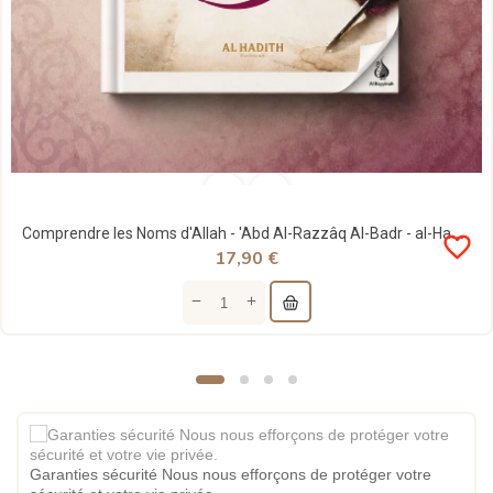
Comprendre les Noms d'Allah - 'Abd Al-Razzâq Al-Badr - al-Hadith
favorite_border
17,90 €
Garanties sécurité Nous nous efforçons de protéger votre