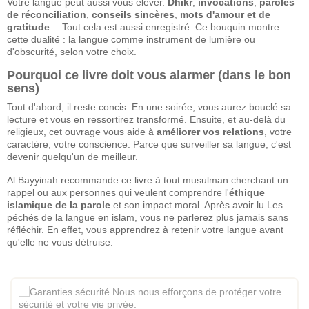
Votre langue peut aussi vous élever.
Dhikr
,
invocations
,
paroles
de réconciliation
,
conseils sincères
,
mots d'amour et de
gratitude
… Tout cela est aussi enregistré. Ce bouquin montre
cette dualité : la langue comme instrument de lumière ou
d'obscurité, selon votre choix.
Pourquoi ce livre doit vous alarmer (dans le bon
sens)
Tout d'abord, il reste concis. En une soirée, vous aurez bouclé sa
lecture et vous en ressortirez transformé. Ensuite, et au-delà du
religieux, cet ouvrage vous aide à
améliorer vos relations
, votre
caractère, votre conscience. Parce que surveiller sa langue, c'est
devenir quelqu'un de meilleur.
Al Bayyinah recommande ce livre à tout musulman cherchant un
rappel ou aux personnes qui veulent comprendre l'
éthique
islamique de la parole
et son impact moral. Après avoir lu Les
péchés de la langue en islam, vous ne parlerez plus jamais sans
réfléchir. En effet, vous apprendrez à retenir votre langue avant
qu'elle ne vous détruise.