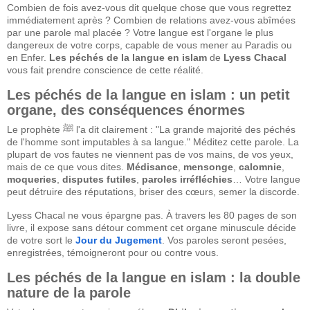
Combien de fois avez-vous dit quelque chose que vous regrettez
immédiatement après ? Combien de relations avez-vous abîmées
par une parole mal placée ? Votre langue est l'organe le plus
dangereux de votre corps, capable de vous mener au Paradis ou
en Enfer.
Les péchés de la langue en islam
de
Lyess Chacal
vous fait prendre conscience de cette réalité.
Les péchés de la langue en islam : un petit
organe, des conséquences énormes
Le prophète ﷺ l'a dit clairement : "La grande majorité des péchés
de l'homme sont imputables à sa langue." Méditez cette parole. La
plupart de vos fautes ne viennent pas de vos mains, de vos yeux,
mais de ce que vous dites.
Médisance
,
mensonge
,
calomnie
,
moqueries
,
disputes futiles
,
paroles irréfléchies
… Votre langue
peut détruire des réputations, briser des cœurs, semer la discorde.
Lyess Chacal ne vous épargne pas. À travers les 80 pages de son
livre, il expose sans détour comment cet organe minuscule décide
de votre sort le
Jour du Jugement
. Vos paroles seront pesées,
enregistrées, témoigneront pour ou contre vous.
Les péchés de la langue en islam : la double
nature de la parole