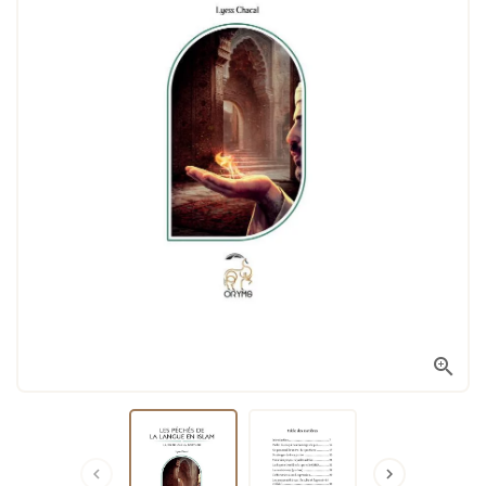


