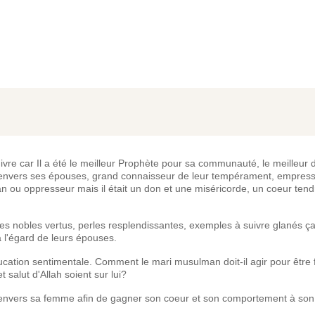
ivre car Il a été le meilleur Prophète pour sa communauté, le meilleur 
dre envers ses épouses, grand connaisseur de leur tempérament, empressé
tyran ou oppresseur mais il était un don et une miséricorde, un coeur ten
s nobles vertus, perles resplendissantes, exemples à suivre glanés ça 
 l'égard de leurs épouses.
cation sentimentale. Comment le mari musulman doit-il agir pour être 
 salut d'Allah soient sur lui?
e envers sa femme afin de gagner son coeur et son comportement à son