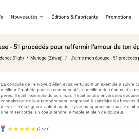
fs
Nouveautés
Éditions & Fabricants
Promotions
se - 51 procédés pour raffermir l'amour de ton é
dence (Fiqh)
Mariage (Zawaj)
J'aime mon épouse - 51 procédés p
La conduite de l'envoyé d'Allah et sa vertu sont un exemple à suivre car
meilleur Prophète pour sa communauté, le meilleur des époux et le me
pères. Il était l'exemple du bon mari. Il était tendre envers ses épouse
connaisseur de leur tempérament, empressé à satisfaire les besoins de
d'Eve. Il n'était guère violent ou dur, tyran ou oppresseur mais il était 
une miséricorde, un coeur tendre, aimable et plein de douceur.