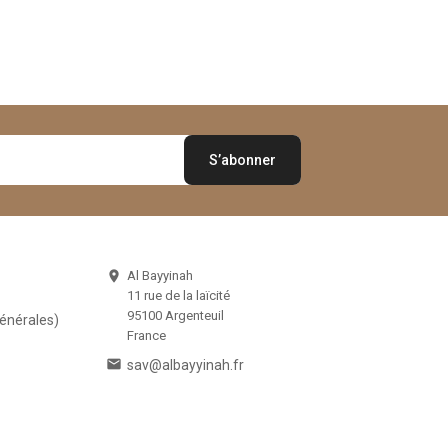
Al Bayyinah

11 rue de la laïcité
95100 Argenteuil
Générales)
France

sav@albayyinah.fr