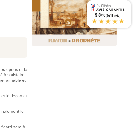
9.8
/10 (5811 avis)
★★★★★
des époux et le
 à satisfaire
dre, aimable et
et là, leçon et
finalement le
 égard sera à