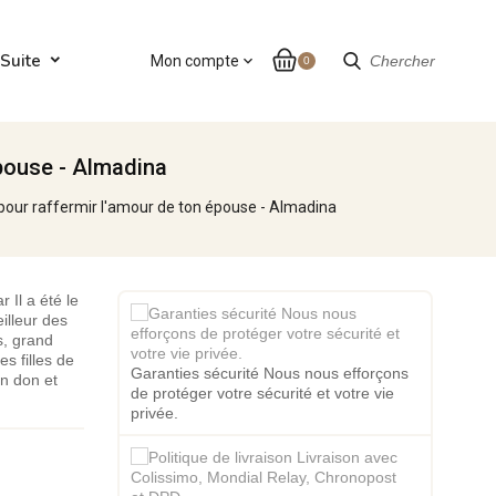
Suite
Mon compte
expand_more
Chercher
0
pouse - Almadina
our raffermir l'amour de ton épouse - Almadina
 Il a été le
illeur des
s, grand
s filles de
Garanties sécurité Nous nous efforçons
un don et
de protéger votre sécurité et votre vie
privée.