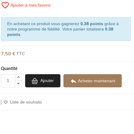
favorite_border
Ajouter à mes favoris
(2 avis)
En achetant ce produit vous gagnerez
0.38 points
grâce à
notre programme de fidélité. Votre panier totalisera
0.38
points
.
7,50 €
TTC
Quantité

Ajouter
Acheter maintenant
Liste de souhaits