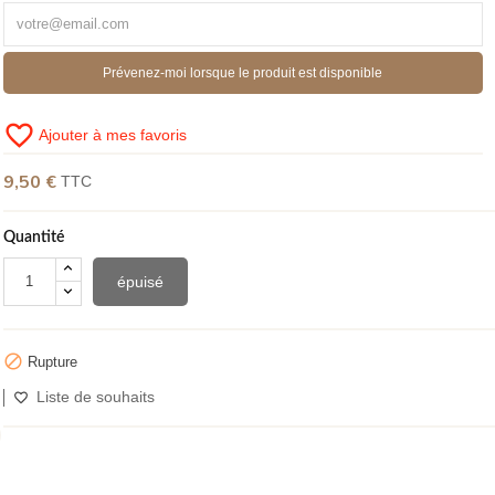
(1 avis)
Prévenez-moi lorsque le produit est disponible
favorite_border
Ajouter à mes favoris
9,50 €
TTC
Quantité
épuisé

Rupture
Liste de souhaits