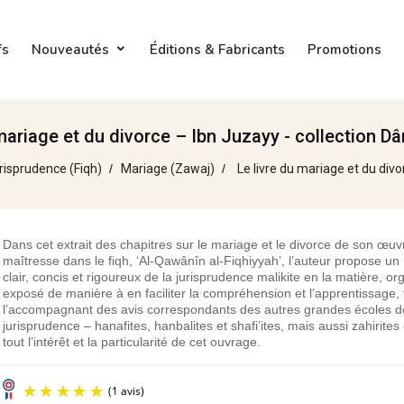
fs
Nouveautés
Éditions & Fabricants
Promotions
 mariage et du divorce – Ibn Juzayy - collection Dâ
risprudence (Fiqh)
Mariage (Zawaj)
Le livre du mariage et du divo
Dans cet extrait des chapitres sur le mariage et le divorce de son œuv
maîtresse dans le fiqh, ‘Al-Qawânîn al-Fiqhiyyah’, l’auteur propose u
clair, concis et rigoureux de la jurisprudence malikite en la matière, or
exposé de manière à en faciliter la compréhension et l’apprentissage, 
l’accompagnant des avis correspondants des autres grandes écoles d
jurisprudence – hanafites, hanbalites et shafi’ites, mais aussi zahirites -
tout l’intérêt et la particularité de cet ouvrage.