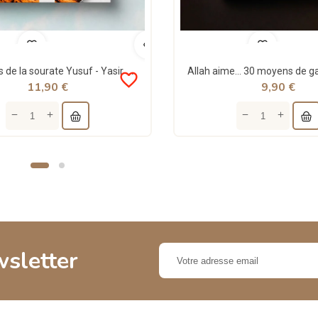
Les leçons de la sourate Yusuf - Yasir Qadhi - MuslimCity
favorite_border
11,90 €
9,90 €
wsletter