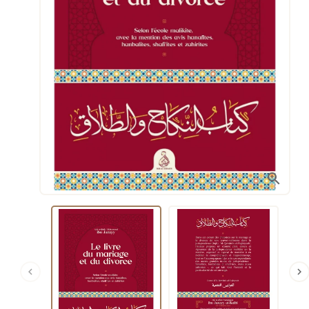


