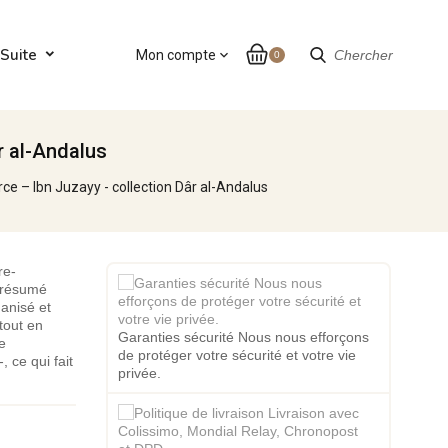
Suite
Mon compte
expand_more
Chercher
0
r al-Andalus
rce – Ibn Juzayy - collection Dâr al-Andalus
re-
n résumé
ganisé et
tout en
Garanties sécurité Nous nous efforçons
e
de protéger votre sécurité et votre vie
, ce qui fait
privée.