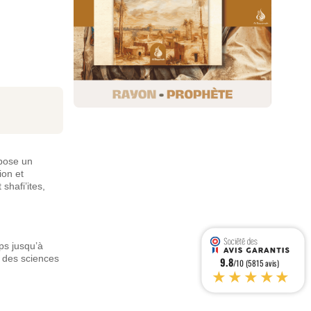
opose un
ion et
shafi’ites,
ps jusqu’à
s des sciences
9.8
/10 (5815 avis)
★★★★★