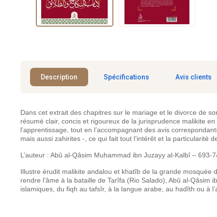
Description
Spécifications
Avis clients
Dans cet extrait des chapitres sur le mariage et le divorce de s
résumé clair, concis et rigoureux de la jurisprudence malikite e
l’apprentissage, tout en l’accompagnant des avis correspondants 
mais aussi zahirites -, ce qui fait tout l’intérêt et la particularité
L’auteur : Abû al-Qâsim Muhammad ibn Juzayy al-Kalbî – 693-
Illustre érudit malikite andalou et khatîb de la grande mosqué
rendre l’âme à la bataille de Tarîfa (Rio Salado), Abû al-Qâsim 
islamiques, du fiqh au tafsîr, à la langue arabe, au hadîth ou à l