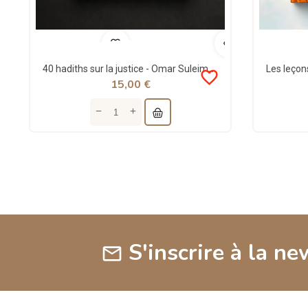
40 hadiths sur la justice - Omar Suleiman - MuslimCity
favorite_border
15,00 €
S'inscrire à la ne
mail