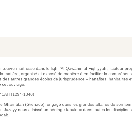
on œuvre-maîtresse dans le fiqh, ‘Al-Qawânîn al-Fiqhiyyah’, l’auteur pr
n la matière, organisé et exposé de manière à en faciliter la compréhens
des autres grandes écoles de jurisprudence – hanafites, hanbalites et 
 de cet ouvrage.
741AH (1294-1340)
e de Gharnâtah (Grenade), engagé dans les grandes affaires de son tem
ibn Juzayy nous a laissé un héritage fabuleux dans toutes les discipline
’adab.