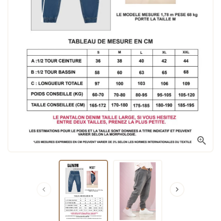


