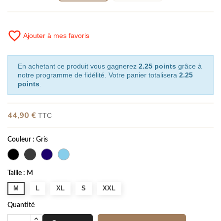
favorite_border
Ajouter à mes favoris
En achetant ce produit vous gagnerez
2.25 points
grâce à
notre programme de fidélité. Votre panier totalisera
2.25
points
.
44,90 €
TTC
Couleur :
Gris
Taille :
M
M
L
XL
S
XXL
Quantité