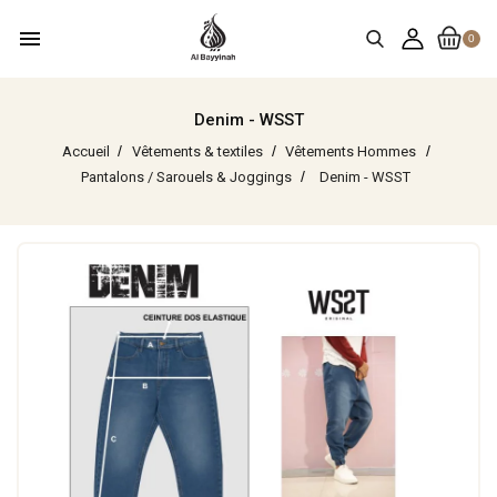
menu
0
Denim - WSST
Accueil
Vêtements & textiles
Vêtements Hommes
Pantalons / Sarouels & Joggings
Denim - WSST