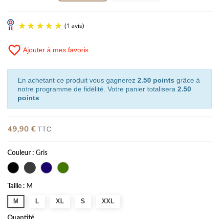
favorite_border
Ajouter à mes favoris
En achetant ce produit vous gagnerez
2.50 points
grâce à
notre programme de fidélité. Votre panier totalisera
2.50
points
.
(1 avis)
49,90 €
TTC
Couleur :
Gris
Taille :
M
M
L
XL
S
XXL
Quantité