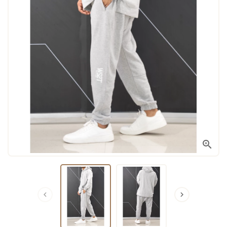


