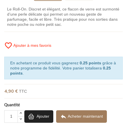
Le Roll-On. Discret et élégant, ce flacon de verre est surmonté
d’une perle délicate qui permet un nouveau geste de
parfumage, facile et libre. Très pratique pour nos sorties dans
notre poche ou notre petit sac.
favorite_border
Ajouter à mes favoris
En achetant ce produit vous gagnerez
0.25 points
grâce à
notre programme de fidélité. Votre panier totalisera
0.25
points
.
4,90 €
TTC
Quantité

Ajouter
Acheter maintenant