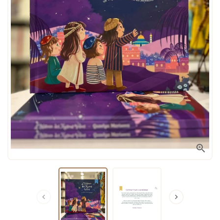


