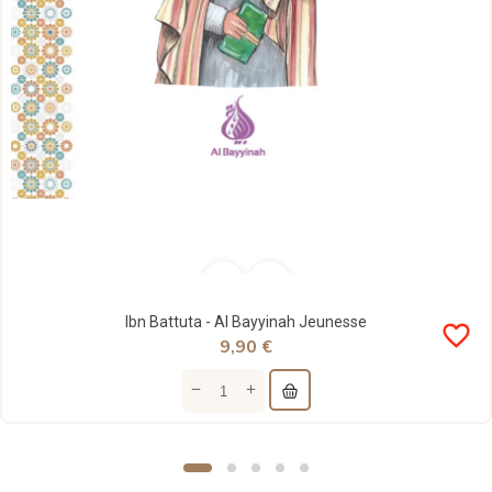
Ibn Battuta - Al Bayyinah Jeunesse
favorite_border
9,90 €