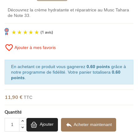
Découvrez la crème hydratante et réparatrice au Musc Tahara
de Note 33.
favorite_border
Ajouter à mes favoris
En achetant ce produit vous gagnerez
0.60 points
grâce à
notre programme de fidélité. Votre panier totalisera
0.60
points
.
(1 avis)
11,90 €
TTC
Quantité

Ajouter
Acheter maintenant