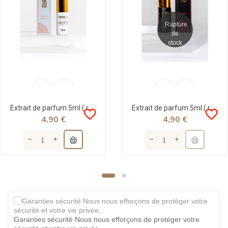
Rupture
de
stock
Extrait de parfum 5ml ( roll-on ) Suprême d’orient - Note33
Extrait de parfum 5ml ( roll-on ) Rouge33 - Note33
favorite_border
favorite_border
4,90 €
4,90 €
Garanties sécurité Nous nous efforçons de protéger votre