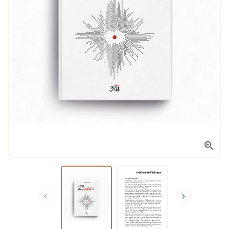


